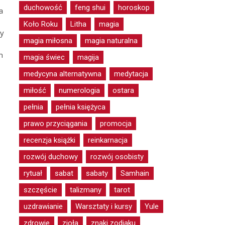
duchowość
feng shui
horoskop
a
Koło Roku
Litha
magia
ły
magia miłosna
magia naturalna
h
magia świec
magija
medycyna alternatywna
medytacja
miłość
numerologia
ostara
pełnia
pełnia księżyca
prawo przyciągania
promocja
recenzja książki
reinkarnacja
rozwój duchowy
rozwój osobisty
rytuał
sabat
sabaty
Samhain
szczęście
talizmany
tarot
uzdrawianie
Warsztaty i kursy
Yule
zdrowie
zioła
znaki zodiaku