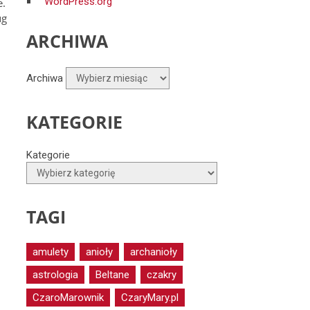
WordPress.org
e.
ug
ARCHIWA
Archiwa
KATEGORIE
Kategorie
TAGI
amulety
anioły
archanioły
astrologia
Beltane
czakry
CzaroMarownik
CzaryMary.pl