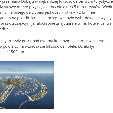
o przemiana Dubaju w najbardziej luksusowe centrum turystyczn
 lazurowe morze przyciągają rocznie około 5 mln turystów. Wedł
n. Linia brzegowa Dubaju jest dość krótka – 72 km, nie
ązaniem na przedłużenie linii brzegowej było wybudowanie wyspy,
oraz otaczającym ją falochronie znajdują się wille, hotele, centra
odzie.
py, ruszyły prace nad dwoma kolejnymi – jeszcze większymi i
o powierzchni wzniosą się luksusowe hotele. Dzięki tym
cznie 1500 km.