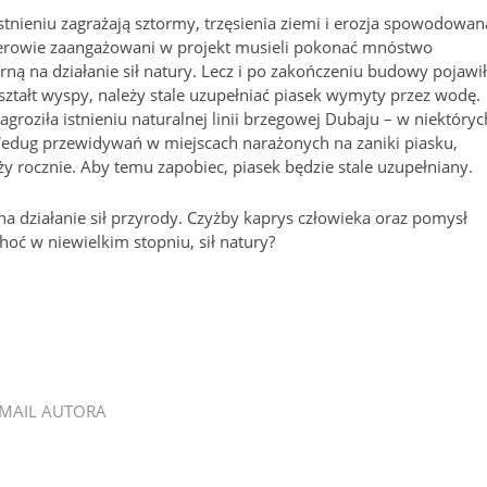
istnieniu zagrażają sztormy, trzęsienia ziemi i erozja spowodowan
nierowie zaangażowani w projekt musieli pokonać mnóstwo
ą na działanie sił natury. Lecz i po zakończeniu budowy pojawi
ztałt wyspy, należy stale uzupełniać piasek wymyty przez wodę.
groziła istnieniu naturalnej linii brzegowej Dubaju – w niektóryc
 Wedug przewidywań w miejscach narażonych na zaniki piasku,
 rocznie. Aby temu zapobiec, piasek będzie stale uzupełniany.
na działanie sił przyrody. Czyżby kaprys człowieka oraz pomysł
hoć w niewielkim stopniu, sił natury?
MAIL AUTORA