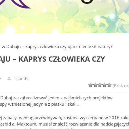
 Dubaju – kaprys człowieka czy ujarzmienie sił natury?
U – KAPRYS CZŁOWIEKA CZY
y
Islands
(Brak oc
 Dubaj zaczął realizować jeden z najśmielszych projektów
py wzniesionej jedynie z piasku i skał…
tórej zapasy, według przewidywań, zostaną wyczerpane w 2016 roku
shid al-Maktoum, musiał znaleźć rozwiązanie dla nadciągającyc