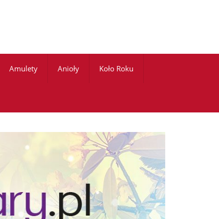
Amulety
Anioły
Koło Roku