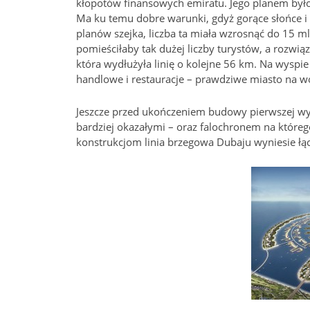
kłopotów finansowych emiratu. Jego planem był
Ma ku temu dobre warunki, gdyż gorące słońce i
planów szejka, liczba ta miała wzrosnąć do 15 ml
pomieściłaby tak dużej liczby turystów, a rozwi
która wydłużyła linię o kolejne 56 km. Na wyspie 
handlowe i restauracje – prawdziwe miasto na w
Jeszcze przed ukończeniem budowy pierwszej wys
bardziej okazałymi – oraz falochronem na któreg
konstrukcjom linia brzegowa Dubaju wyniesie łą