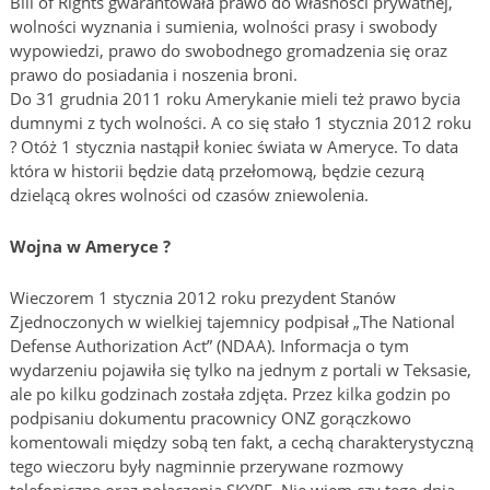
Bill of Rights gwarantowała prawo do własności prywatnej,
wolności wyznania i sumienia, wolności prasy i swobody
wypowiedzi, prawo do swobodnego gromadzenia się oraz
prawo do posiadania i noszenia broni.
Do 31 grudnia 2011 roku Amerykanie mieli też prawo bycia
dumnymi z tych wolności. A co się stało 1 stycznia 2012 roku
? Otóż 1 stycznia nastąpił koniec świata w Ameryce. To data
która w historii będzie datą przełomową, będzie cezurą
dzielącą okres wolności od czasów zniewolenia.
Wojna w Ameryce ?
Wieczorem 1 stycznia 2012 roku prezydent Stanów
Zjednoczonych w wielkiej tajemnicy podpisał „The National
Defense Authorization Act” (NDAA). Informacja o tym
wydarzeniu pojawiła się tylko na jednym z portali w Teksasie,
ale po kilku godzinach została zdjęta. Przez kilka godzin po
podpisaniu dokumentu pracownicy ONZ gorączkowo
komentowali między sobą ten fakt, a cechą charakterystyczną
tego wieczoru były nagminnie przerywane rozmowy