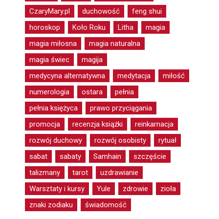
CzaryMary.pl
duchowość
feng shui
horoskop
Koło Roku
Litha
magia
magia miłosna
magia naturalna
magia świec
magija
medycyna alternatywna
medytacja
miłość
numerologia
ostara
pełnia
pełnia księżyca
prawo przyciągania
promocja
recenzja książki
reinkarnacja
rozwój duchowy
rozwój osobisty
rytuał
sabat
sabaty
Samhain
szczęście
talizmany
tarot
uzdrawianie
Warsztaty i kursy
Yule
zdrowie
zioła
znaki zodiaku
świadomość