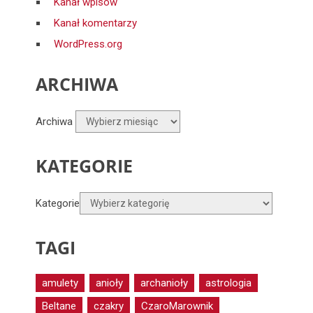
Kanał wpisów
Kanał komentarzy
WordPress.org
ARCHIWA
Archiwa
KATEGORIE
Kategorie
TAGI
amulety
anioły
archanioły
astrologia
Beltane
czakry
CzaroMarownik