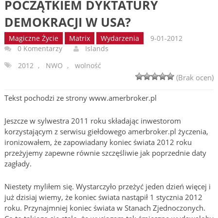
POCZĄTKIEM DYKTATURY
DEMOKRACJI W USA?
Magiczne Życie
Matrix
Wydarzenia
9-01-2012
0 Komentarzy
Islands
2012
,
NWO
,
wolność
(Brak ocen)
Tekst pochodzi ze strony www.amerbroker.pl
Jeszcze w sylwestra 2011 roku składając inwestorom
korzystającym z serwisu giełdowego amerbroker.pl życzenia,
ironizowałem, że zapowiadany koniec świata 2012 roku
przeżyjemy zapewne równie szczęśliwie jak poprzednie daty
zagłady.
Niestety myliłem się. Wystarczyło przeżyć jeden dzień więcej i
już dzisiaj wiemy, że koniec świata nastąpił 1 stycznia 2012
roku. Przynajmniej koniec świata w Stanach Zjednoczonych.