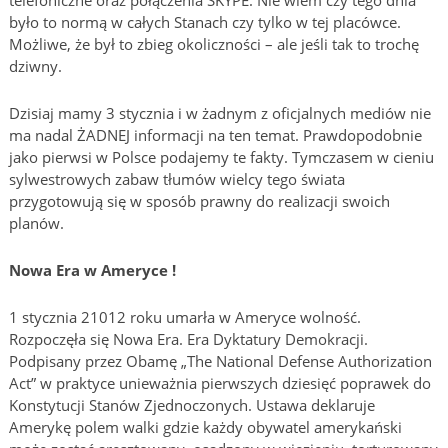
telefoniczne oraz połączenia SKYPE. Nie wiem czy tego dnia
było to normą w całych Stanach czy tylko w tej placówce.
Możliwe, że był to zbieg okoliczności – ale jeśli tak to trochę
dziwny.
Dzisiaj mamy 3 stycznia i w żadnym z oficjalnych mediów nie
ma nadal ŻADNEJ informacji na ten temat. Prawdopodobnie
jako pierwsi w Polsce podajemy te fakty. Tymczasem w cieniu
sylwestrowych zabaw tłumów wielcy tego świata
przygotowują się w sposób prawny do realizacji swoich
planów.
Nowa Era w Ameryce !
1 stycznia 21012 roku umarła w Ameryce wolność.
Rozpoczęła się Nowa Era. Era Dyktatury Demokracji.
Podpisany przez Obamę „The National Defense Authorization
Act” w praktyce unieważnia pierwszych dziesięć poprawek do
Konstytucji Stanów Zjednoczonych. Ustawa deklaruje
Amerykę polem walki gdzie każdy obywatel amerykański