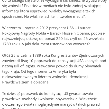
Co to takiego się stało, że wyciągam tak śmieszne wydawałoby
się wnioski ? Przecież w mediach nie było żadnej szokującej
informacji która usprawiedliwiałaby wyciągnięcie takich
spostrzeżeń. No właśnie, ach te …. „wolne media”.
Wieczorem 1 stycznia 2012 prezydent USA – Laureat
Pokojowej Nagrody Nobla – Barack Hussein Obama, podpisał
najważniejszą ustawę od ponad 220 lat, czyli od 25 września
1789 roku. A jaki dokument ustanowiono wówczas?
Otóż 25 września 1789 roku Kongres Stanów Zjednoczonych
zatwierdził listę 10 poprawek do konstytucji USA znanych pod
nazwą Bill of Rights. Prawdziwy powód do dumy obywateli
tego kraju. Od tego momentu Ameryka była
niekwestionowanym liderem wolności i demokracji.
Prawdziwą ziemią obiecaną.
Te dziesięć poprawek do konstytucji US gwarantowało
prawdziwe swobody i wolności obywatelskie. Większość
ówczesnego świata mogła jedynie marzyć o takich prawach.