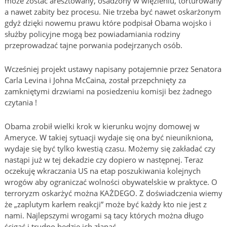
może zostać aresztowany, osadzony w więzieniu, torturowany
a nawet zabity bez procesu. Nie trzeba być nawet oskarżonym
gdyż dzięki nowemu prawu które podpisał Obama wojsko i
służby policyjne mogą bez powiadamiania rodziny
przeprowadzać tajne porwania podejrzanych osób.
Wcześniej projekt ustawy napisany potajemnie przez Senatora
Carla Levina i Johna McCaina, został przepchnięty za
zamkniętymi drzwiami na posiedzeniu komisji bez żadnego
czytania !
Obama zrobił wielki krok w kierunku wojny domowej w
Ameryce. W takiej sytuacji wydaje się ona być nieunikniona,
wydaje się być tylko kwestią czasu. Możemy się zakładać czy
nastąpi już w tej dekadzie czy dopiero w następnej. Teraz
oczekuję wkraczania US na etap poszukiwania kolejnych
wrogów aby ograniczać wolności obywatelskie w praktyce. O
terroryzm oskarżyć można KAŻDEGO. Z doświadczenia wiemy
że „zaplutym karłem reakcji” może być każdy kto nie jest z
nami. Najlepszymi wrogami są tacy których można długo
ścigać i trudno będzie ich złapać.