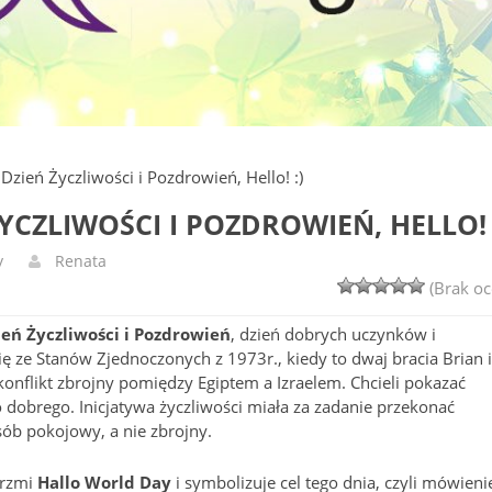
Dzień Życzliwości i Pozdrowień, Hello! :)
YCZLIWOŚCI I POZDROWIEŃ, HELLO! 
y
Renata
(Brak oc
eń Życzliwości i Pozdrowień
, dzień dobrych uczynków i
ę ze Stanów Zjednoczonych z 1973r., kiedy to dwaj bracia Brian i
nflikt zbrojny pomiędzy Egiptem a Izraelem. Chcieli pokazać
o dobrego. Inicjatywa życzliwości miała za zadanie przekonać
b pokojowy, a nie zbrojny.
brzmi
Hallo World Day
i symbolizuje cel tego dnia, czyli mówieni