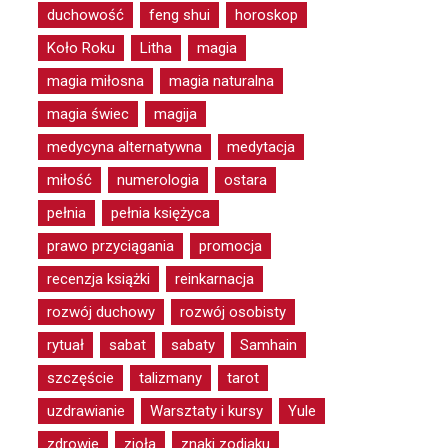
duchowość
feng shui
horoskop
Koło Roku
Litha
magia
magia miłosna
magia naturalna
magia świec
magija
medycyna alternatywna
medytacja
miłość
numerologia
ostara
pełnia
pełnia księżyca
prawo przyciągania
promocja
recenzja książki
reinkarnacja
rozwój duchowy
rozwój osobisty
rytuał
sabat
sabaty
Samhain
szczęście
talizmany
tarot
uzdrawianie
Warsztaty i kursy
Yule
zdrowie
zioła
znaki zodiaku