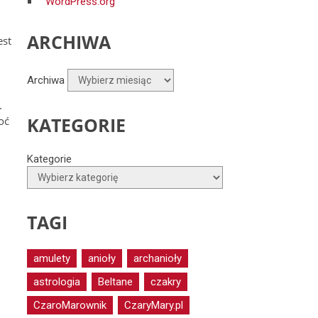
WordPress.org
ARCHIWA
est
Archiwa
.
KATEGORIE
oć
Kategorie
TAGI
amulety
anioły
archanioły
astrologia
Beltane
czakry
CzaroMarownik
CzaryMary.pl