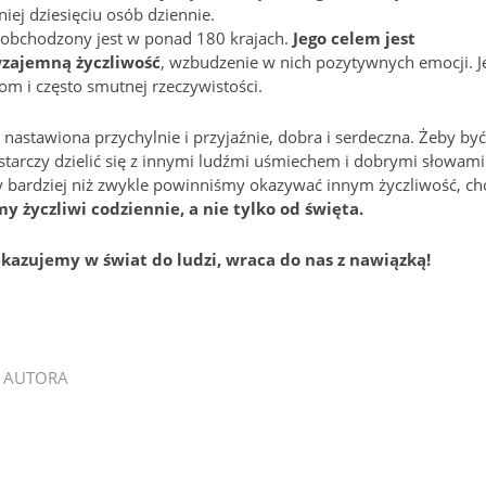
niej dziesięciu osób dziennie.
 obchodzony jest w ponad 180 krajach.
Jego celem jest
wzajemną życzliwość
, wzbudzenie w nich pozytywnych emocji. J
m i często smutnej rzeczywistości.
 nastawiona przychylnie i przyjaźnie, dobra i serdeczna. Żeby być
tarczy dzielić się z innymi ludźmi uśmiechem i dobrymi słowami
dy bardziej niż zwykle powinniśmy okazywać innym życzliwość, ch
y życzliwi codziennie, a nie tylko od święta.
kazujemy w świat do ludzi, wraca do nas z nawiązką!
 AUTORA