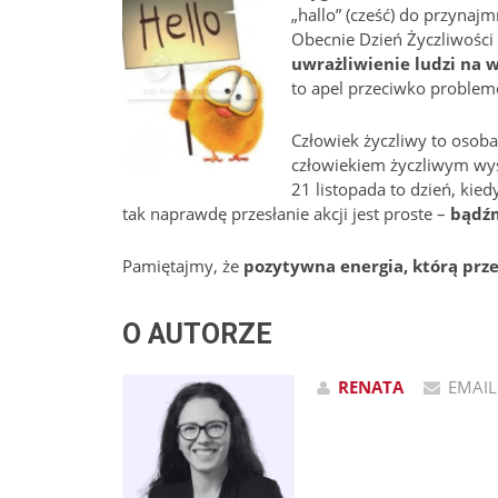
„hallo” (cześć) do przynajm
Obecnie Dzień Życzliwości
uwrażliwienie ludzi na 
to apel przeciwko problemo
Człowiek życzliwy to osoba
człowiekiem życzliwym wys
21 listopada to dzień, kie
tak naprawdę przesłanie akcji jest proste –
bądźm
Pamiętajmy, że
pozytywna energia, którą prze
O AUTORZE
RENATA
EMAIL