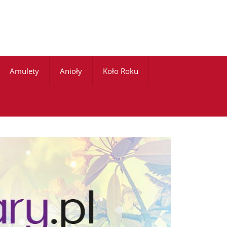
Amulety
Anioły
Koło Roku