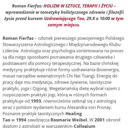
Roman Fierfas:
HOLIZM W SZTUCE, TERAPII I ŻYCIU
–
wprowadzenie w tematykę holistycznego zdrowia i filozofii
życia przed kursem
Uzdrawiającego Tao
, 29.X o 10:00
w tym
samym miejscu
.
Roman Fierfas
– członek pierwszego powojennego Polskiego
Stowarzyszenia Astrologicznego i Międzynarodowego Klubu
Liderów. Astrologia oraz psychologia zorientowana na proces
są dla niego sposobami poznawania drugiego człowieka i
podstawami dla pomocy terapeutycznej. Na bazie chińskiej
medycyny praktykuje różne formy uzdrawiania (bioenergia,
masaż narządów wewnętrznych Chi Nei Tsang). Energię do
pracy daje mu medytacja, zdrowe żywienie, taoistyczne
praktyki, joga i Qigong. Wegetariańską dietę wybrał razem z
rozpoczęciem praktyki jogi, którą w różnych formach
praktykuje od
1993
, równocześnie zetknął się z astrologią
wraz z polskim wydaniem kursu Alexandra von Pronay.
Poznanie praktyk taoistycznych
Healing
Tao
w
1994
zawdzięcza
Rosmarie Weibel
. W
2001
obronił
dyplom z astrologii w warszawskim
Collegium