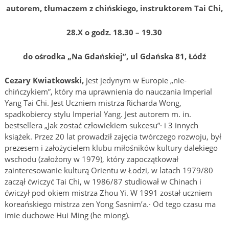
autorem, tłumaczem z chińskiego, instruktorem Tai Chi,
28.X o godz. 18.30 – 19.30
do ośrodka „Na Gdańskiej”, ul Gdańska 81, Łódź
Cezary Kwiatkowski,
jest jedynym w Europie „nie-
chińczykiem”, który ma uprawnienia do nauczania Imperial
Yang Tai Chi. Jest Uczniem mistrza Richarda Wong,
spadkobiercy stylu Imperial Yang. Jest autorem m. in.
bestsellera „Jak zostać człowiekiem sukcesu”· i 3 innych
książek. Przez 20 lat prowadził zajęcia twórczego rozwoju, był
prezesem i założycielem klubu miłośników kultury dalekiego
wschodu (założony w 1979), który zapoczątkował
zainteresowanie kulturą Orientu w Łodzi, w latach 1979/80
zaczął ćwiczyć Tai Chi, w 1986/87 studiował w Chinach i
ćwiczył pod okiem mistrza Zhou Yi. W 1991 został uczniem
koreańskiego mistrza zen Yong Sasnim’a.· Od tego czasu ma
imie duchowe Hui Ming (he miong).