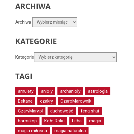
ARCHIWA
Archiwa
KATEGORIE
Kategorie
TAGI
amulety
anioły
archanioły
astrologia
Beltane
czakry
CzaroMarownik
CzaryMary.pl
duchowość
feng shui
horoskop
Koło Roku
Litha
magia
magia miłosna
magia naturalna