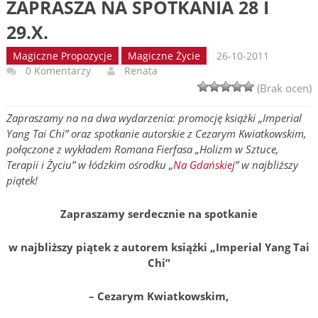
ZAPRASZA NA SPOTKANIA 28 I
29.X.
Magiczne Propozycje
Magiczne Życie
26-10-2011
0 Komentarzy
Renata
(Brak ocen)
Zapraszamy na na dwa wydarzenia: promocję książki „Imperial
Yang Tai Chi” oraz spotkanie autorskie z Cezarym Kwiatkowskim,
połączone z wykładem Romana Fierfasa „Holizm w Sztuce,
Terapii i Życiu” w łódzkim ośrodku „
Na Gdańskiej
” w najbliższy
piątek!
Zapraszamy serdecznie na spotkanie
w najbliższy piątek z autorem książki „Imperial Yang Tai
Chi”
–
Cezarym Kwiatkowskim,