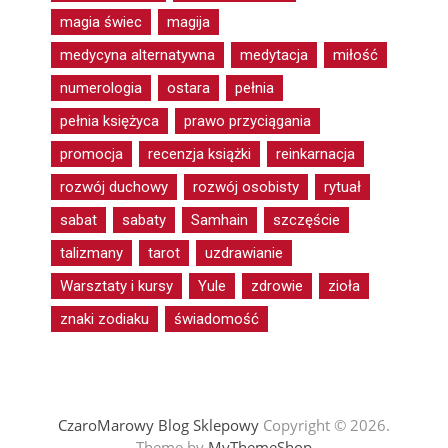
magia świec
magija
medycyna alternatywna
medytacja
miłość
numerologia
ostara
pełnia
pełnia księżyca
prawo przyciągania
promocja
recenzja książki
reinkarnacja
rozwój duchowy
rozwój osobisty
rytuał
sabat
sabaty
Samhain
szczęście
talizmany
tarot
uzdrawianie
Warsztaty i kursy
Yule
zdrowie
zioła
znaki zodiaku
świadomość
CzaroMarowy Blog Sklepowy
Copyright © 2026.
Theme by
MyThemeShop