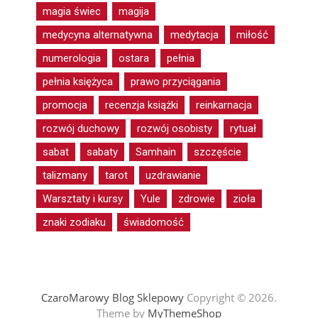
magia świec
magija
medycyna alternatywna
medytacja
miłość
numerologia
ostara
pełnia
pełnia księżyca
prawo przyciągania
promocja
recenzja książki
reinkarnacja
rozwój duchowy
rozwój osobisty
rytuał
sabat
sabaty
Samhain
szczęście
talizmany
tarot
uzdrawianie
Warsztaty i kursy
Yule
zdrowie
zioła
znaki zodiaku
świadomość
CzaroMarowy Blog Sklepowy
Copyright © 2026.
Theme by
MyThemeShop