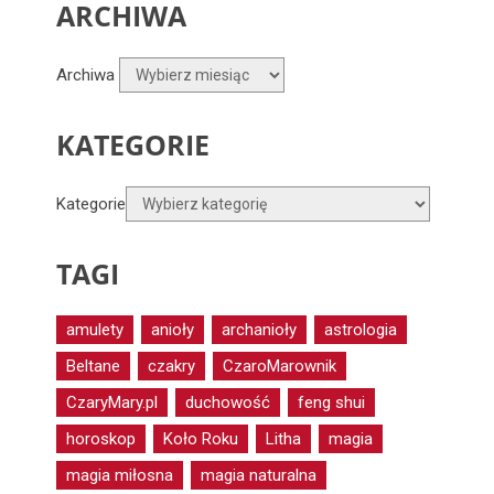
ARCHIWA
Archiwa
KATEGORIE
Kategorie
TAGI
amulety
anioły
archanioły
astrologia
Beltane
czakry
CzaroMarownik
CzaryMary.pl
duchowość
feng shui
horoskop
Koło Roku
Litha
magia
magia miłosna
magia naturalna