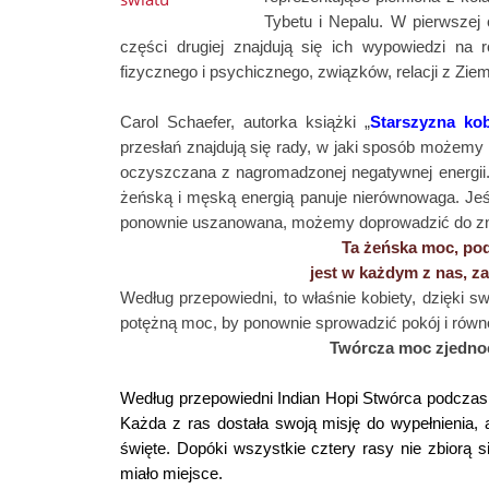
Tybetu i Nepalu.
W pierwszej 
części drugiej znajdują się ich wypowiedzi na 
fizycznego i psychicznego, związków, relacji z Ziem
Carol Schaefer
, autorka książki „
Starszyzna kob
przesłań znajdują się rady, w jaki sposób możemy 
oczyszczana z nagromadzonej negatywnej energii
żeńską i męską energią panuje nierównowaga. Jeśl
ponownie uszanowana, możemy doprowadzić do zniszc
Ta żeńska moc, pod
jest w każdym z nas, z
Według przepowiedni, to właśnie kobiety, dzięki sw
potężną moc, by ponownie sprowadzić pokój i rów
Twórcza moc zjednoc
Według przepowiedni Indian Hopi Stwórca podczas tw
Każda z ras dostała swoją misję do wypełnienia,
święte. Dopóki wszystkie cztery rasy nie zbiorą 
miało miejsce.