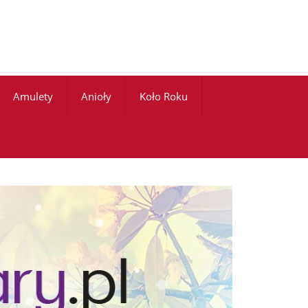
Amulety
Anioły
Koło Roku