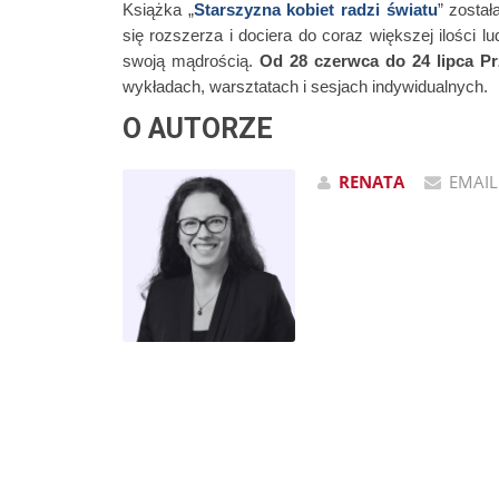
Książka „
Starszyzna kobiet radzi światu
” został
się rozszerza i dociera do coraz większej ilości lu
swoją mądrością.
Od 28 czerwca do 24 lipca Pr
wykładach, warsztatach i sesjach indywidualnych
.
O AUTORZE
Obecnie
nasza
RENATA
EMAIL
Ziemia
przechodzi
proces
oczyszczania,
który
z
czasem
będzie
się
nasilał.
Ludzie
muszą