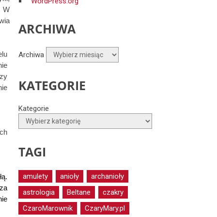
WordPress.org
. W
wia
ARCHIWA
elu
Archiwa
nie
dzy
KATEGORIE
nie
Kategorie
ich
TAGI
amulety
anioły
archanioły
łą.
 za
astrologia
Beltane
czakry
nie
CzaroMarownik
CzaryMary.pl