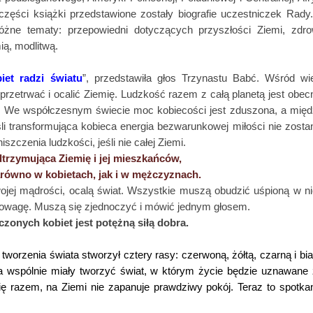
części książki przedstawione zostały biografie uczestniczek Rady
różne tematy: przepowiedni dotyczących przyszłości Ziemi, zdro
ią, modlitwą.
iet radzi światu
”, przedstawiła głos Trzynastu Babć. Wśród wi
przetrwać i ocalić Ziemię. Ludzkość razem z całą planetą jest obec
. We współczesnym świecie moc kobiecości jest zduszona, a mię
i transformująca kobieca energia bezwarunkowej miłości nie zosta
zenia ludzkości, jeśli nie całej Ziemi.
trzymująca Ziemię i jej mieszkańców,
arówno w kobietach, jak i w mężczyznach.
ojej mądrości, ocalą świat.
Wszystkie muszą obudzić uśpioną w n
nowagę. Muszą się zjednoczyć i mówić jednym głosem.
zonych kobiet jest potężną siłą dobra.
orzenia świata stworzył cztery rasy: czerwoną, żółtą, czarną i bia
 a wspólnie miały tworzyć świat, w którym życie będzie uznawane
się razem, na Ziemi nie zapanuje prawdziwy pokój. Teraz to spotka