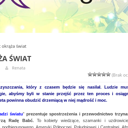
t okrąża świat
ŻA ŚWIAT
Renata
(Brak oc
zyszczania, który z czasem będzie się nasilał. Ludzie mu
ie, abyśmy byli w stanie przejść przez ten proces i osiąg
eta powinna obudzić drzemiącą w niej mądrość i moc.
adzi światu
”
prezentuje spostrzeżenia i przewodnictwo trzyna
orzą Radę Babć.
To kobiety wiedzące, szamanki i uzdrowiciel
 podbiegunowego, Ameryki Północnej, Południowej i Centralnej, Afry