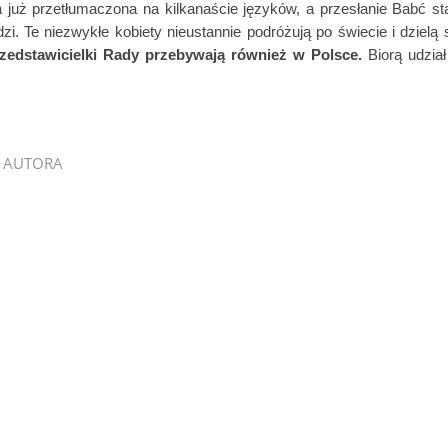
a już przetłumaczona na kilkanaście języków, a przesłanie Babć st
dzi. Te niezwykłe kobiety nieustannie podróżują po świecie i dzielą 
zedstawicielki Rady przebywają również w Polsce.
Biorą udzia
 AUTORA