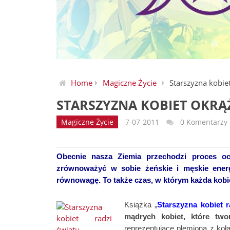
Home
Magiczne Życie
Starszyzna kobie
STARSZYZNA KOBIET OKRĄ
Magiczne Życie
7-07-2011
0 Komentarzy
Obecnie nasza Ziemia przechodzi proces oc
zrównoważyć w sobie żeńskie i męskie energ
równowagę. To także czas, w którym każda kobi
Książka „
Starszyzna kobiet r
mądrych kobiet, które tw
reprezentujące plemiona z koła