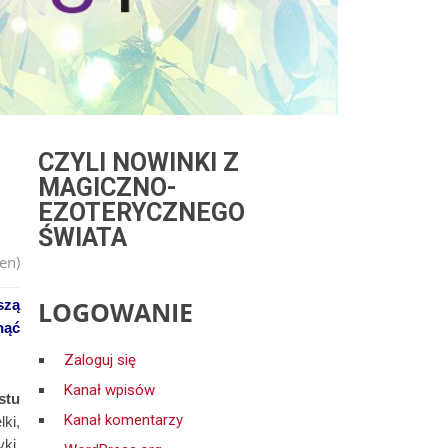
CZYLI NOWINKI Z
MAGICZNO-
EZOTERYCZNEGO
ŚWIATA
en)
LOGOWANIE
szą
nąć
Zaloguj się
Kanał wpisów
stu
Kanał komentarzy
ki,
ki,