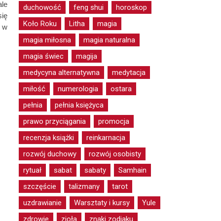
ale
duchowość
feng shui
horoskop
się
Koło Roku
Litha
magia
ł w
magia miłosna
magia naturalna
magia świec
magija
medycyna alternatywna
medytacja
miłość
numerologia
ostara
pełnia
pełnia księżyca
prawo przyciągania
promocja
recenzja książki
reinkarnacja
rozwój duchowy
rozwój osobisty
rytuał
sabat
sabaty
Samhain
szczęście
talizmany
tarot
uzdrawianie
Warsztaty i kursy
Yule
zdrowie
zioła
znaki zodiaku