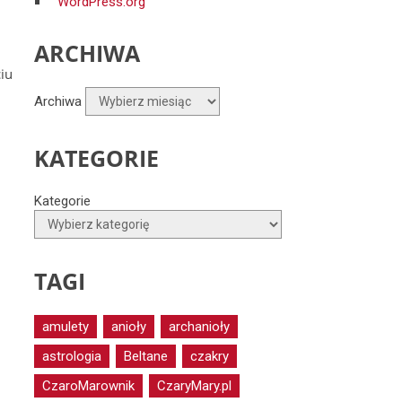
WordPress.org
ARCHIWA
iu
Archiwa
KATEGORIE
Kategorie
TAGI
amulety
anioły
archanioły
astrologia
Beltane
czakry
CzaroMarownik
CzaryMary.pl