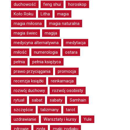
duchowość
feng shui
horoskop
Koło Roku
Litha
magia
magia miłosna
magia naturalna
magia świec
magija
medycyna alternatywna
medytacja
miłość
numerologia
ostara
pełnia
pełnia księżyca
prawo przyciągania
promocja
recenzja książki
reinkarnacja
rozwój duchowy
rozwój osobisty
rytuał
sabat
sabaty
Samhain
szczęście
talizmany
tarot
uzdrawianie
Warsztaty i kursy
Yule
zdrowie
zioła
znaki zodiaku