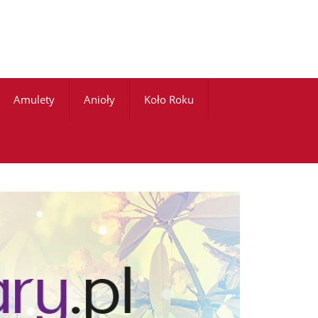
Amulety
Anioły
Koło Roku