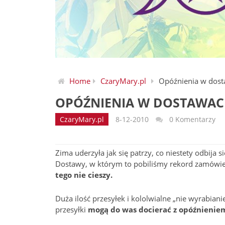
Home
CzaryMary.pl
Opóźnienia w dos
OPÓŹNIENIA W DOSTAWA
CzaryMary.pl
8-12-2010
0 Komentarzy
Zima uderzyła jak się patrzy, co niestety odbija
Dostawy, w którym to pobiliśmy rekord zamówie
tego nie cieszy.
Duża ilość przesyłek i kololwialne „nie wyrabia
przesyłki
mogą do was docierać z opóźnienie