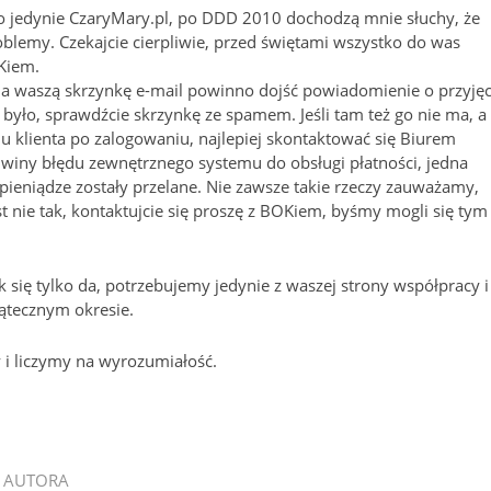
 to jedynie CzaryMary.pl, po DDD 2010 dochodzą mnie słuchy, że
blemy. Czekajcie cierpliwie, przed świętami wszystko do was
OKiem.
 waszą skrzynkę e-mail powinno dojść powiadomienie o przyjęc
 było, sprawdźcie skrzynkę ze spamem. Jeśli tam też go nie ma, a
 klienta po zalogowaniu, najlepiej skontaktować się Biurem
z winy błędu zewnętrznego systemu do obsługi płatności, jedna
ć pieniądze zostały przelane. Nie zawsze takie rzeczy zauważamy,
jest nie tak, kontaktujcie się proszę z BOKiem, byśmy mogli się tym
 się tylko da, potrzebujemy jedynie z waszej strony współpracy i
ątecznym okresie.
 i liczymy na wyrozumiałość.
 AUTORA