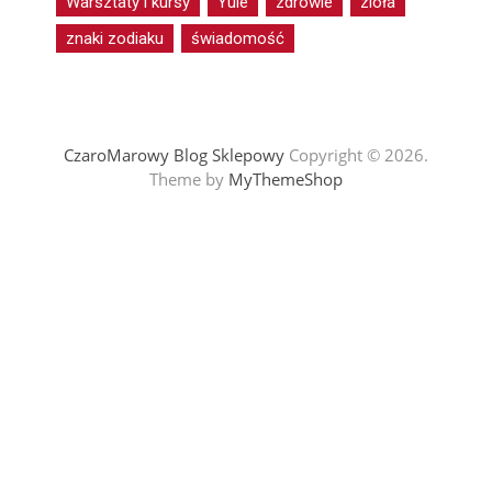
Warsztaty i kursy
Yule
zdrowie
zioła
znaki zodiaku
świadomość
CzaroMarowy Blog Sklepowy
Copyright © 2026.
Theme by
MyThemeShop