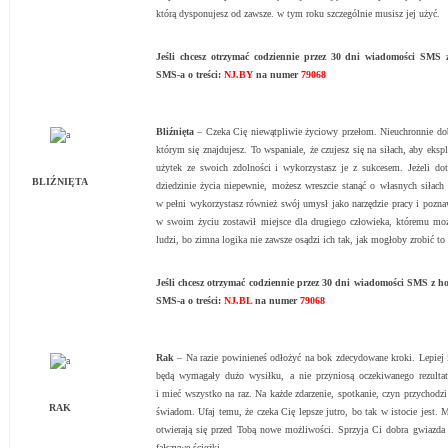
którą dysponujesz od zawsze. w tym roku szczególnie musisz jej użyć.
Jeśli chcesz otrzymać codziennie przez 30 dni wiadomości SM
SMS-a o treści:
NJ.BY
na numer
79068
Bliźnięta
– Czeka Cię niewątpliwie życiowy przełom. Nieuchronnie do
którym się znajdujesz. To wspaniale, że czujesz się na siłach, aby eks
użytek ze swoich zdolności i wykorzystasz je z sukcesem. Jeżeli dot
BLIŹNIĘTA
dziedzinie życia niepewnie, możesz wreszcie stanąć o własnych siłach 
w pełni wykorzystasz również swój umysł jako narzędzie pracy i pozna
w swoim życiu zostawił miejsce dla drugiego człowieka, któremu moż
ludzi, bo zimna logika nie zawsze osądzi ich tak, jak mogłoby zrobić to
Jeśli chcesz otrzymać codziennie przez 30 dni wiadomości SMS z 
SMS-a o treści:
NJ.BL
na numer
79068
Rak
– Na razie powinieneś odłożyć na bok zdecydowane kroki. Lepiej 
będą wymagały dużo wysiłku, a nie przyniosą oczekiwanego rezulta
i mieć wszystko na raz. Na każde zdarzenie, spotkanie, czyn przychodz
RAK
świadom. Ufaj temu, że czeka Cię lepsze jutro, bo tak w istocie jest. 
otwierają się przed Tobą nowe możliwości. Sprzyja Ci dobra gwiazda 
fałszywe ścieżki.