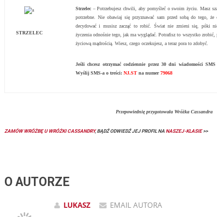
Strzelec
– Potrzebujesz chwili, aby pomyśleć o swoim życiu. Masz szan
potrzebne. Nie obawiaj się przyznawać sam przed sobą do tego, że
decydować i musisz zacząć to robić. Świat nie zmieni się, póki 
STRZELEC
życzenia odnośnie tego, jak ma wyglądać. Potrafisz to wszystko zrobić,
życiową mądrością. Wiesz, czego oczekujesz, a teraz pora to zdobyć.
Jeśli chcesz otrzymać codziennie przez 30 dni wiadomości S
Wyślij SMS-a o treści:
NJ.ST
na numer
79068
Przepowiednię przygotowała Wróżka Cassandra
ZAMÓW WRÓŻBĘ U WRÓŻKI CASSANDRY
, BĄDŹ ODWIEDŹ JEJ PROFIL NA
NASZEJ-KLASIE
>>
O AUTORZE
LUKASZ
EMAIL AUTORA