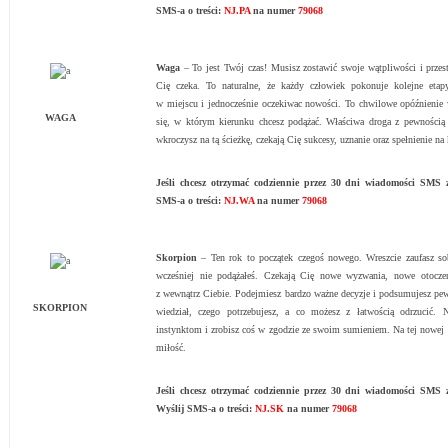
SMS-a o treści:
NJ.PA
na numer
79068
Waga
– To jest Twój czas! Musisz zostawić swoje wątpliwości i przesta
Cię czeka. To naturalne, że każdy człowiek pokonuje kolejne etap
w miejscu i jednocześnie oczekiwac nowości. To chwilowe opóźnienie 
WAGA
się, w którym kierunku chcesz podążać. Właściwa droga z pewnością
wkroczysz na tą ścieżkę, czekają Cię sukcesy, uznanie oraz spełnienie n
Jeśli chcesz otrzymać codziennie przez 30 dni wiadomości SM
SMS-a o treści:
NJ.WA
na numer
79068
Skorpion
– Ten rok to początek czegoś nowego. Wreszcie zaufasz sob
wcześniej nie podążałeś. Czekają Cię nowe wyzwania, nowe otocze
z wewnątrz Ciebie. Podejmiesz bardzo ważne decyzje i podsumujesz pew
SKORPION
wiedział, czego potrzebujesz, a co możesz z łatwością odrzucić. 
instynktom i zrobisz coś w zgodzie ze swoim sumieniem. Na tej nowej 
miłość.
Jeśli chcesz otrzymać codziennie przez 30 dni wiadomości SM
Wyślij SMS-a o treści:
NJ.SK
na numer
79068