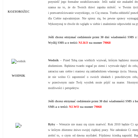
przynieść jego formalne ustabilizowanie. Jeśli nadal nie znalazłeś d
szansa na to, że do Twoich drzwi zapuka miłość. w Twoim życiu
KOZIOROŻEC
i przewartościowanie wszystkiego, co Cię otacza. Trzeba oddzielić prawdę
dla Ciebie najważniejsze. Nie spiesz się, bo pewne sprawy wymagają
Wykorzystaj te chwile do wglądu w siebie i znalezienie odpowiedzi na p
Jeśli chcesz otrzymać codziennie przez 30 dni wiadomości SMS 
Wyślij SMS-a o treści:
NJ.KO
na numer
79068
Wodnik
– Przed Tobą czas wielkich wyzwań, którym będziesz musiał
złudzeniom. Będziesz twardo stąpać po ziemi i wytrwale dążyć do celu
zatracisz sam siebie i staniesz się zakładnikiem własnego życia. Skuszą
WODNIK
że nie wolno Ci zapomnieć o swoich ideałach i prawdziwym celu,
w przeciwnym razie Twój wysiłek może pójść na marne. Skorzysta
możliwości i perspektyw.
Jeśli chcesz otrzymać codziennie przez 30 dni wiadomości SMS z 
SMS-a o treści:
NJ.WO
na numer
79068
Ryby
– Wreszcie nie masz się czym martwić. Rok 2010 będzie Ci sprz
w którym zbierzesz żniwo swojej ciężkiej pracy. Nie zabraknie Ci energ
zrobić to, o czym od dawna myślałeś. Pójdziesz ścieżką naprzód. Będ