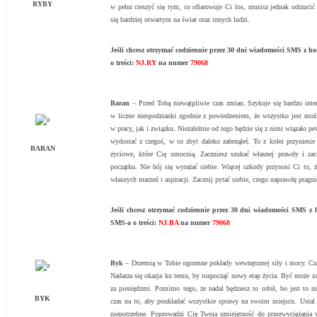
RYBY
w pełni cieszyć się tym, co ofiarowuje Ci los, musisz jednak odrzucić
się bardziej otwartym na świat oraz innych ludzi.
Jeśli chcesz otrzymać codziennie przez 30 dni wiadomości SMS z 
o treści:
NJ.RY
na numer
79068
Baran
– Przed Tobą niewątpliwie czas zmian. Szykuje się bardzo inte
w liczne niespodzianki zgodnie z powiedzeniem, że wszystko jest mo
w pracy, jak i związku. Niezależnie od tego będzie się z nimi wiązało p
wydostać z czegoś, w co zbyt daleko zabrnąłeś. To z kolei przyniesi
BARAN
życiowe, które Cię umocnią. Zaczniesz szukać własnej prawdy i zac
początku. Nie bój się wyrażać siebie. Więcej szkody przynosi Ci to, ż
własnych marzeń i aspiracji. Zacznij pytać siebie, czego naprawdę pragni
Jeśli chcesz otrzymać codziennie przez 30 dni wiadomości SMS 
SMS-a o treści:
NJ.BA
na numer
79068
Byk
– Drzemią w Tobie ogromne pokłady wewnętrznej siły i mocy. Cza
Nadarza się okazja ku temu, by rozpocząć nowy etap życia. Być może zas
za pieniędzmi. Pomimo tego, że nadal będziesz to robił, bo jest to n
BYK
czas na to, aby poukładać wszystkie sprawy na swoim miejscu. Ustal p
niepotrzebne. Poprowadzi Cię Twoja umiejętność do przezwyciężania 