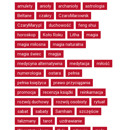
amulety
anioły
archanioły
astrologia
Beltane
czakry
CzaroMarownik
CzaryMary.pl
duchowość
feng shui
horoskop
Koło Roku
Litha
magia
magia miłosna
magia naturalna
magia świec
magija
medycyna alternatywna
medytacja
miłość
numerologia
ostara
pełnia
pełnia księżyca
prawo przyciągania
promocja
recenzja książki
reinkarnacja
rozwój duchowy
rozwój osobisty
rytuał
sabat
sabaty
Samhain
szczęście
talizmany
tarot
uzdrawianie