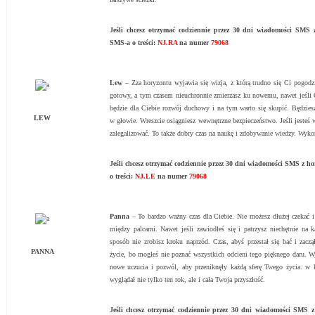
Jeśli chcesz otrzymać codziennie przez 30 dni wiadomości SM
SMS-a o treści:
NJ.RA
na numer
79068
Lew
– Zza horyzontu wyjawia się wizja, z którą trudno się Ci pogodzi
gotowy, a tym czasem nieuchronnie zmierzasz ku nowemu, nawet jeśli 
będzie dla Ciebie rozwój duchowy i na tym warto się skupić. Będziesz
LEW
w głowie. Wreszcie osiągniesz wewnętrzne bezpieczeństwo. Jeśli jesteś 
zalegalizować. To także dobry czas na naukę i zdobywanie wiedzy. Wykorz
Jeśli chcesz otrzymać codziennie przez 30 dni wiadomości SMS z 
o treści:
NJ.LE
na numer
79068
Panna
– To bardzo ważny czas dla Ciebie. Nie możesz dłużej czekać i
między palcami. Nawet jeśli zawiodłeś się i patrzysz niechętnie na
sposób nie zrobisz kroku naprzód. Czas, abyś przestał się bać i zacz
PANNA
życie, bo mogłeś nie poznać wszystkich odcieni tego pięknego daru. W
nowe uczucia i pozwól, aby przeniknęły każdą sferę Twego życia. w 
wyglądał nie tylko ten rok, ale i cała Twoja przyszłość.
Jeśli chcesz otrzymać codziennie przez 30 dni wiadomości SMS