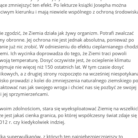
ce zmniejszyć ten efekt. Po lekturze książki Josepha można
łaściwym kierunku i mają niewiele wspólnego z ochroną środowisk
nie zgodzić, że Ziemia działa jak żywy organizm. Potrafi zwalczać
y obronne. Jej ochrona nie jest jednak absolutna, ponieważ po
ie już nic zrobić. W odniesieniu do efektu cieplarnianego chodz
iemi. Ich wycinka doprowadza do tego, że Ziemi traci powoli
woją temperaturę. Dosyć oczywiste jest, że ocieplenie klimatu
ejmuje nie więcej niż 150 ostatnich lat. W tym czasie dosyć
ikowych, a z drugiej strony rozpoczęto na wcześniej niespotykan
wisko prowadzi z kolei do zmniejszenia naturalnego ziemskiego po
ktować nas jak swojego wroga i chcieć nas się pozbyć ze swojej
i jej sprzymierzeńcami.
swoim zdolnościom, stara się wyeksploatować Ziemię na wszelkic
e jest jakaś cienka granica, po której współczesny świat zdaje się
12 r. czy kiedykolwiek indziej.
ilka superwulkanów, z których ten najniebezpieczniejszy to