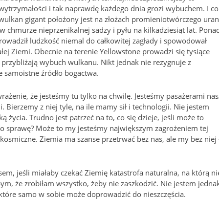
 wytrzymałości i tak naprawdę każdego dnia grozi wybuchem. I c
e wulkan gigant położony jest na złożach promieniotwórczego uran
chmurze nieprzenikalnej sadzy i pyłu na kilkadziesiąt lat. Pona
owadził ludzkość niemal do całkowitej zagłady i spowodował
całej Ziemi. Obecnie na terenie Yellowstone prowadzi się tysiące
 przybliżają wybuch wulkanu. Nikt jednak nie rezygnuje z
ie samoistne źródło bogactwa.
rażenie, że jesteśmy tu tylko na chwilę. Jesteśmy pasażerami nas
 Bierzemy z niej tyle, na ile mamy sił i technologii. Nie jestem
życia. Trudno jest patrzeć na to, co się dzieje, jeśli może to
go sprawę? Może to my jesteśmy największym zagrożeniem tej
 kosmiczne. Ziemia ma szanse przetrwać bez nas, ale my bez niej 
 jeśli miałaby czekać Ziemię katastrofa naturalna, na którą ni
, że zrobiłam wszystko, żeby nie zaszkodzić. Nie jestem jedna
 które samo w sobie może doprowadzić do nieszczęścia.