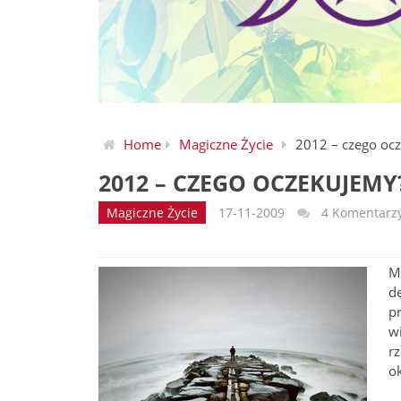
Home
Magiczne Życie
2012 – czego oc
2012 – CZEGO OCZEKUJEMY
Magiczne Życie
17-11-2009
4 Komentarz
M
d
pr
w
rz
ok