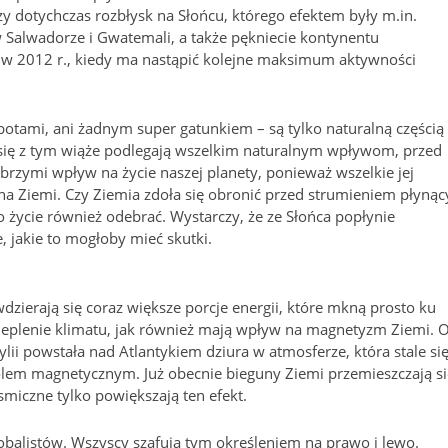
 dotychczas rozbłysk na Słońcu, którego efektem były m.in.
w Salwadorze i Gwatemali, a także pękniecie kontynentu
ę w 2012 r., kiedy ma nastąpić kolejne maksimum aktywności
botami, ani żadnym super gatunkiem – są tylko naturalną częścią
 się z tym wiąże podlegają wszelkim naturalnym wpływom, przed
brzymi wpływ na życie naszej planety, ponieważ wszelkie jej
a Ziemi. Czy Ziemia zdoła się obronić przed strumieniem płyną
to życie również odebrać. Wystarczy, że ze Słońca popłynie
, jakie to mogłoby mieć skutki.
zierają się coraz większe porcje energii, które mkną prosto ku
cieplenie klimatu, jak również mają wpływ na magnetyzm Ziemi. 
ii powstała nad Atlantykiem dziura w atmosferze, która stale si
polem magnetycznym. Już obecnie bieguny Ziemi przemieszczają si
smiczne tylko powiększają ten efekt.
lobalistów. Wszyscy szafują tym określeniem na prawo i lewo.