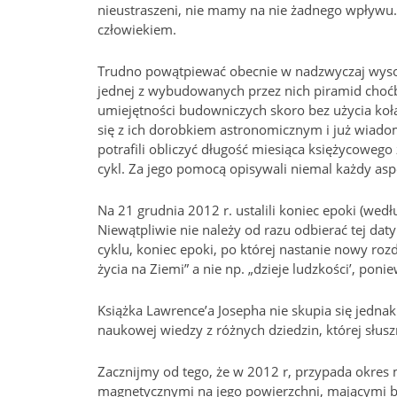
nieustraszeni, nie mamy na nie żadnego wpływu. 
człowiekiem.
Trudno powątpiewać obecnie w nadzwyczaj wyso
jednej z wybudowanych przez nich piramid choćby
umiejętności budowniczych skoro bez użycia koł
się z ich dorobkiem astronomicznym i już wiadom
potrafili obliczyć długość miesiąca księżycowego
cykl. Za jego pomocą opisywali niemal każdy asp
Na 21 grudnia 2012 r. ustalili koniec epoki (w
Niewątpliwie nie należy od razu odbierać tej daty
cyklu, koniec epoki, po której nastanie nowy rozd
życia na Ziemi” a nie np. „dzieje ludzkości’, pon
Książka Lawrence’a Josepha nie skupia się jedn
naukowej wiedzy z różnych dziedzin, której słusz
Zacznijmy od tego, że w 2012 r, przypada okres
magnetycznymi na jego powierzchni, mającymi b