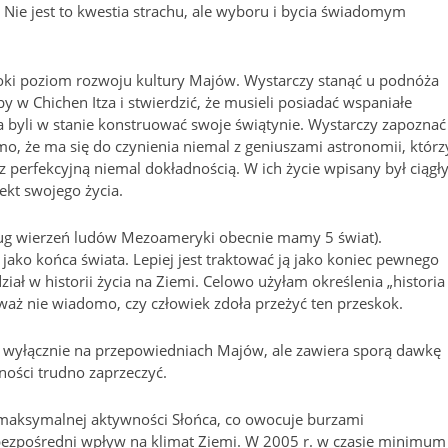
Nie jest to kwestia strachu, ale wyboru i bycia świadomym
ki poziom rozwoju kultury Majów. Wystarczy stanąć u podnóża
 w Chichen Itza i stwierdzić, że musieli posiadać wspaniałe
a byli w stanie konstruować swoje świątynie. Wystarczy zapoznać
o, że ma się do czynienia niemal z geniuszami astronomii, którz
 z perfekcyjną niemal dokładnością. W ich życie wpisany był ciągł
ekt swojego życia.
edług wierzeń ludów Mezoameryki obecnie mamy 5 świat).
 jako końca świata. Lepiej jest traktować ją jako koniec pewnego
ział w historii życia na Ziemi. Celowo użyłam określenia „historia
ieważ nie wiadomo, czy człowiek zdoła przeżyć ten przeskok.
ak wyłącznie na przepowiedniach Majów, ale zawiera sporą dawkę
ności trudno zaprzeczyć.
 maksymalnej aktywności Słońca, co owocuje burzami
ezpośredni wpływ na klimat Ziemi. W 2005 r. w czasie minimum