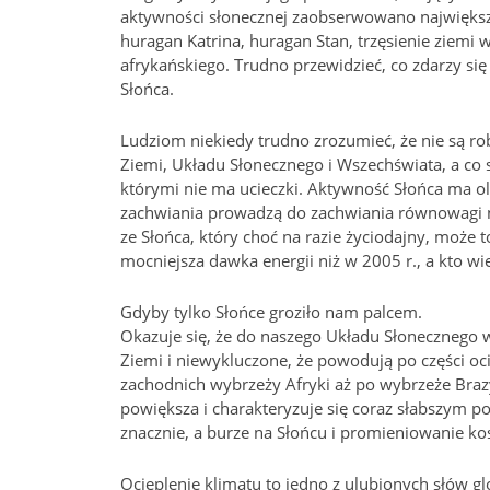
aktywności słonecznej zaobserwowano największy
huragan Katrina, huragan Stan, trzęsienie ziemi 
afrykańskiego. Trudno przewidzieć, co zdarzy si
Słońca.
Ludziom niekiedy trudno zrozumieć, że nie są ro
Ziemi, Układu Słonecznego i Wszechświata, a co
którymi nie ma ucieczki. Aktywność Słońca ma ol
zachwiania prowadzą do zachwiania równowagi n
ze Słońca, który choć na razie życiodajny, może 
mocniejsza dawka energii niż w 2005 r., a kto wie
Gdyby tylko Słońce groziło nam palcem.
Okazuje się, że do naszego Układu Słonecznego wd
Ziemi i niewykluczone, że powodują po części o
zachodnich wybrzeży Afryki aż po wybrzeże Brazyl
powiększa i charakteryzuje się coraz słabszym 
znacznie, a burze na Słońcu i promieniowanie ko
Ocieplenie klimatu to jedno z ulubionych słów g