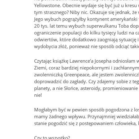
Yellowstone. Obecnie wydaje się być już u kresu
tym strasznego? Niby nic. Okazuje się jednak, ż
Jego wybuch pogrążyłby kontynent amerykański w 
20 tys. lat temu wybuch superwulkanu Toba dopr
ograniczenie populacji do kilku tysięcy ludzi na 
odwiertów, które dodatkowo zaogniają sytuację i
wydobycia złóż, ponieważ nie sposób odciąć tak
Czytając książkę Lawrence’a Josepha odniosłam w
Ziemi, coraz bardziej niepokornymi i zachłannymi.
zwolenniczką Greenpeace, ale jestem zwolenniczką 
doprowadzić do zagłady. Czy zdajemy sobie z te
planety, a nie Słońce, asteroidy, promieniowanie
nie!
Mogłabym być w pewien sposób pogodzona z losem,
mamy żadnego wpływu. Przynajmniej wiedziałabym
stanie pogodzić się z postępowaniem człowieka,
Czy to wszystko?