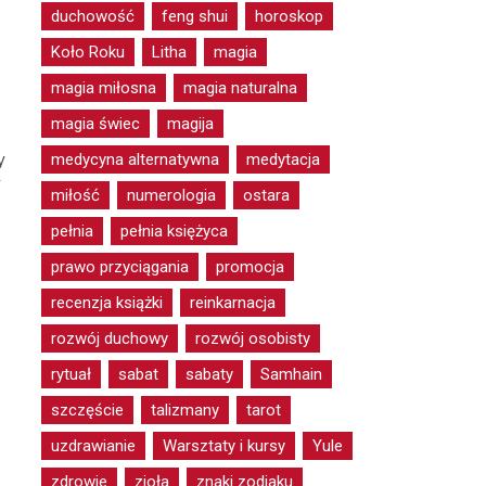
duchowość
feng shui
horoskop
Koło Roku
Litha
magia
magia miłosna
magia naturalna
magia świec
magija
y
medycyna alternatywna
medytacja
y
miłość
numerologia
ostara
pełnia
pełnia księżyca
prawo przyciągania
promocja
recenzja książki
reinkarnacja
rozwój duchowy
rozwój osobisty
rytuał
sabat
sabaty
Samhain
szczęście
talizmany
tarot
uzdrawianie
Warsztaty i kursy
Yule
zdrowie
zioła
znaki zodiaku