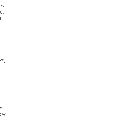
o w
u.
d
zej
–
e
k w