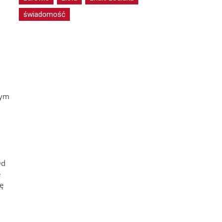
świadomość
cym
Od
ę
ę