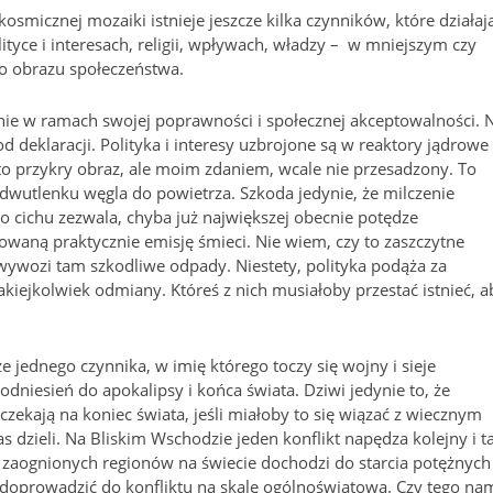
 kosmicznej mozaiki istnieje jeszcze kilka czynników, które działaj
ityce i interesach, religii, wpływach, władzy – w mniejszym czy
o obrazu społeczeństwa.
ynie w ramach swojej poprawności i społecznej akceptowalności. 
 deklaracji. Polityka i interesy uzbrojone są w reaktory jądrowe 
że to przykry obraz, ale moim zdaniem, wcale nie przesadzony. To
ę dwutlenku węgla do powietrza. Szkoda jedynie, że milczenie
o cichu zezwala, chyba już największej obecnie potędze
waną praktycznie emisję śmieci. Nie wiem, czy to zaszczytne
 i wywozi tam szkodliwe odpady. Niestety, polityka podąża za
akiejkolwiek odmiany. Któreś z nich musiałoby przestać istnieć, a
 jednego czynnika, w imię którego toczy się wojny i sieje
h odniesień do apokalipsy i końca świata. Dziwi jedynie to, że
zekają na koniec świata, jeśli miałoby to się wiązać z wiecznym
s dzieli. Na Bliskim Wschodzie jeden konflikt napędza kolejny i t
j zaognionych regionów na świecie dochodzi do starcia potężnych 
aby doprowadzić do konfliktu na skalę ogólnoświatową. Czy tego na