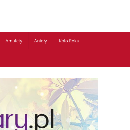
Amulety
Anioły
Koło Roku