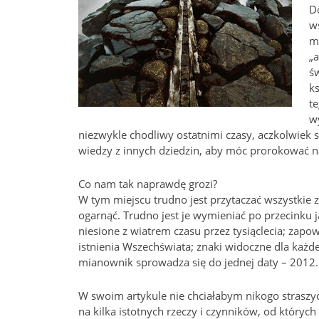
D
ws
m
„a
św
ks
te
w
niezwykle chodliwy ostatnimi czasy, aczkolwiek 
wiedzy z innych dziedzin, aby móc prorokować n
Co nam tak naprawdę grozi?
W tym miejscu trudno jest przytaczać wszystkie 
ogarnąć. Trudno jest je wymieniać po przecinku j
niesione z wiatrem czasu przez tysiąclecia; zapo
istnienia Wszechświata; znaki widoczne dla każd
mianownik sprowadza się do jednej daty – 2012.
W swoim artykule nie chciałabym nikogo straszy
na kilka istotnych rzeczy i czynników, od których