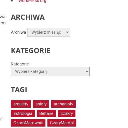
WordPress.org
ARCHIWA
owa
cem
Archiwa
KATEGORIE
Kategorie
TAGI
amulety
anioły
archanioły
astrologia
Beltane
czakry
gę
CzaroMarownik
CzaryMary.pl
j