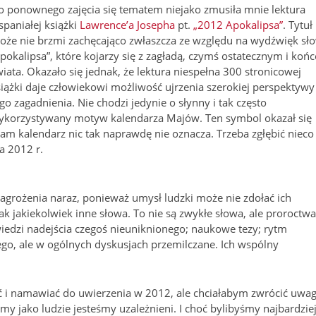
o ponownego zajęcia się tematem niejako zmusiła mnie lektura
paniałej książki
Lawrence’a Josepha
pt.
„2012 Apokalipsa”
. Tytuł
oże nie brzmi zachęcająco zwłaszcza ze względu na wydźwięk sł
pokalipsa”, które kojarzy się z zagładą, czymś ostatecznym i koń
iata. Okazało się jednak, że lektura niespełna 300 stronicowej
iążki daje człowiekowi możliwość ujrzenia szerokiej perspektywy
go zagadnienia. Nie chodzi jedynie o słynny i tak często
ykorzystywany motyw kalendarza Majów. Ten symbol okazał się
sam kalendarz nic tak naprawdę nie oznacza. Trzeba zgłębić nieco
a 2012 r.
zagrożenia naraz, ponieważ umysł ludzki może nie zdołać ich
ak jakiekolwiek inne słowa. To nie są zwykłe słowa, ale proroctwa
wiedzi nadejścia czegoś nieuniknionego; naukowe tezy; rytm
ego, ale w ogólnych dyskusjach przemilczane. Ich wspólny
ć i namawiać do uwierzenia w 2012, ale chciałabym zwrócić uwa
 my jako ludzie jesteśmy uzależnieni. I choć bylibyśmy najbardzie