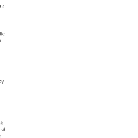
ą z
Nie
i
by
ak
sił
m