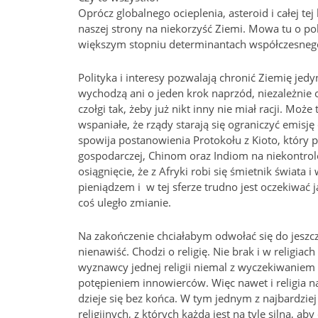
Oprócz globalnego ocieplenia, asteroid i całej tej
naszej strony na niekorzyść Ziemi. Mowa tu o pol
większym stopniu determinantach współczesneg
Polityka i interesy pozwalają chronić Ziemię jed
wychodzą ani o jeden krok naprzód, niezależnie od
czołgi tak, żeby już nikt inny nie miał racji. Mo
wspaniałe, że rządy starają się ograniczyć emisj
spowija postanowienia Protokołu z Kioto, który p
gospodarczej, Chinom oraz Indiom na niekontrolo
osiągnięcie, że z Afryki robi się śmietnik świata
pieniądzem i w tej sferze trudno jest oczekiwać j
coś uległo zmianie.
Na zakończenie chciałabym odwołać się do jeszcze
nienawiść. Chodzi o religię. Nie brak i w religiac
wyznawcy jednej religii niemal z wyczekiwaniem c
potępieniem innowierców. Więc nawet i religia na
dzieje się bez końca. W tym jednym z najbardzie
religijnych, z których każda jest na tyle silna, 