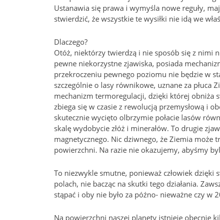
Ustanawia się prawa i wymyśla nowe reguły, mają
stwierdzić, że wszystkie te wysiłki nie idą we w
Dlaczego?
Otóż, niektórzy twierdzą i nie sposób się z nimi 
pewne niekorzystne zjawiska, posiada mechanizm
przekroczeniu pewnego poziomu nie będzie w stan
szczególnie o lasy równikowe, uznane za płuca Z
mechanizm termoregulacji, dzięki której obniża s
zbiega się w czasie z rewolucją przemysłową i ob
skutecznie wycięto olbrzymie połacie lasów równ
skalę wydobycie złóż i minerałów. To drugie zja
magnetycznego. Nic dziwnego, że Ziemia może tra
powierzchni. Na razie nie okazujemy, abyśmy byl
To niezwykle smutne, ponieważ człowiek dzięki 
polach, nie bacząc na skutki tego działania. Zawsz
stąpać i oby nie było za późno- nieważne czy w 20
Na powierzchni naszej planety istnieje obecnie k