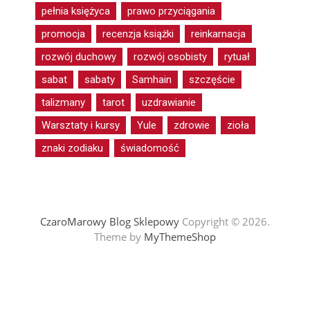
pełnia księżyca
prawo przyciągania
promocja
recenzja książki
reinkarnacja
rozwój duchowy
rozwój osobisty
rytuał
sabat
sabaty
Samhain
szczęście
talizmany
tarot
uzdrawianie
Warsztaty i kursy
Yule
zdrowie
zioła
znaki zodiaku
świadomość
CzaroMarowy Blog Sklepowy
Copyright © 2026.
Theme by
MyThemeShop