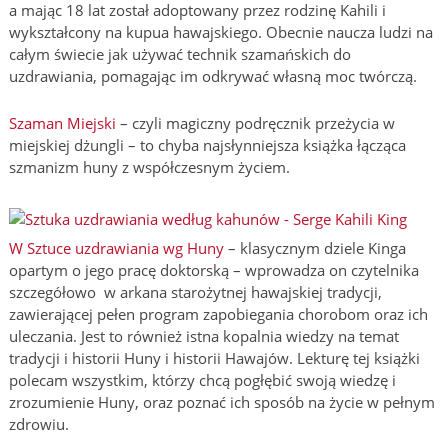
a mając 18 lat został adoptowany przez rodzinę Kahili i
wykształcony na kupua hawajskiego. Obecnie naucza ludzi na
całym świecie jak używać technik szamańskich do
uzdrawiania, pomagając im odkrywać własną moc twórczą.
Szaman Miejski
– czyli magiczny podręcznik przeżycia w
miejskiej dżungli – to chyba najsłynniejsza książka łącząca
szmanizm huny z współczesnym życiem.
W Sztuce uzdrawiania wg Huny
– klasycznym dziele Kinga
opartym o jego pracę doktorską – wprowadza on czytelnika
szczegółowo w arkana starożytnej hawajskiej tradycji,
zawierającej pełen program zapobiegania chorobom oraz ich
uleczania. Jest to również istna kopalnia wiedzy na temat
tradycji i historii Huny i historii Hawajów. Lekturę tej książki
polecam wszystkim, którzy chcą pogłębić swoją wiedzę i
zrozumienie Huny, oraz poznać ich sposób na życie w pełnym
zdrowiu.