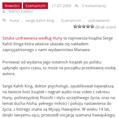
Nowości
Szamanizm
17-07-2009
0 Komentarzy
Kierus Łukasz
huna
,
serge kahili king
,
Szamanizm
,
uzdrawianie
(Brak ocen)
Sztuka uzdrawiania według Huny
to najnowsza książka Serge
Kahili Kinga która właśnie ukazała się nakładem
zaprzyjaźnionego z nami wydawnictwa Manawa.
Ponieważ od wydania jego ostatnich książek po polsku
upłynęło sporo czasu, to może na początku przedstawię osobę
autora.
Serge Kahili King, doktor psychologii, opublikował największą
na świecie ilość książek i nagrań audio oraz video z zakresu
Huny, polinezyjskiej filozofii i stylu szczęśliwego życia, oraz na
temat ducha Aloha, pełnego miłości i pokoju nastawienia do
życia, z którego znane są Wyspy Hawajskie. W wieku 14 lat,
dzięki swojemu ojcu, przeszedł inicjację szamana hawajskiego,