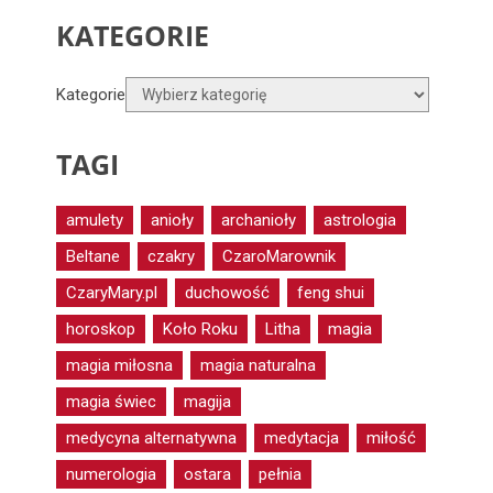
KATEGORIE
Kategorie
TAGI
amulety
anioły
archanioły
astrologia
Beltane
czakry
CzaroMarownik
CzaryMary.pl
duchowość
feng shui
horoskop
Koło Roku
Litha
magia
magia miłosna
magia naturalna
magia świec
magija
medycyna alternatywna
medytacja
miłość
numerologia
ostara
pełnia