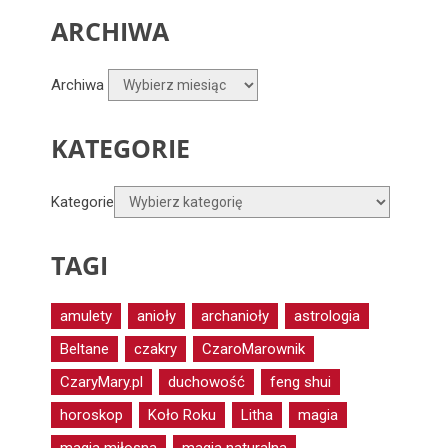
ARCHIWA
Archiwa
KATEGORIE
Kategorie
TAGI
amulety
anioły
archanioły
astrologia
Beltane
czakry
CzaroMarownik
CzaryMary.pl
duchowość
feng shui
horoskop
Koło Roku
Litha
magia