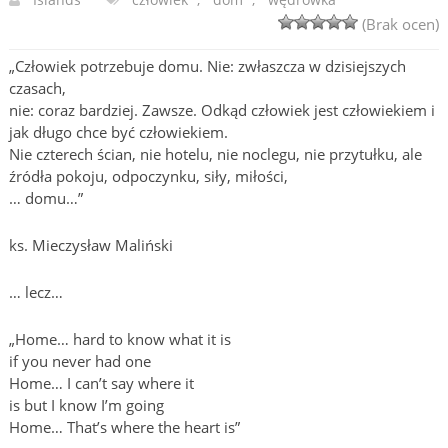
(Brak ocen)
„Człowiek potrzebuje domu. Nie: zwłaszcza w dzisiejszych
czasach,
nie: coraz bardziej. Zawsze. Odkąd człowiek jest człowiekiem i
jak długo chce być człowiekiem.
Nie czterech ścian, nie hotelu, nie noclegu, nie przytułku, ale
źródła pokoju, odpoczynku, siły, miłości,
… domu…”
ks. Mieczysław Maliński
… lecz…
„Home… hard to know what it is
if you never had one
Home… I can’t say where it
is but I know I’m going
Home… That’s where the heart is”