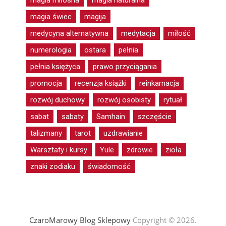
magia miłosna
magia naturalna
magia świec
magija
medycyna alternatywna
medytacja
miłość
numerologia
ostara
pełnia
pełnia księżyca
prawo przyciągania
promocja
recenzja książki
reinkarnacja
rozwój duchowy
rozwój osobisty
rytuał
sabat
sabaty
Samhain
szczęście
talizmany
tarot
uzdrawianie
Warsztaty i kursy
Yule
zdrowie
zioła
znaki zodiaku
świadomość
CzaroMarowy Blog Sklepowy
Copyright © 2026.