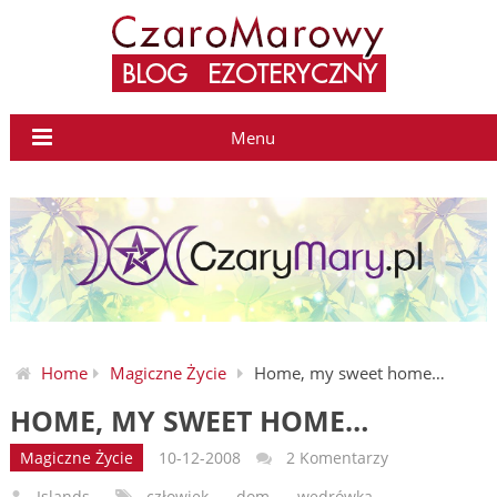
Menu
Home
Magiczne Życie
Home, my sweet home…
HOME, MY SWEET HOME…
Magiczne Życie
10-12-2008
2 Komentarzy
Islands
człowiek
,
dom
,
wędrówka