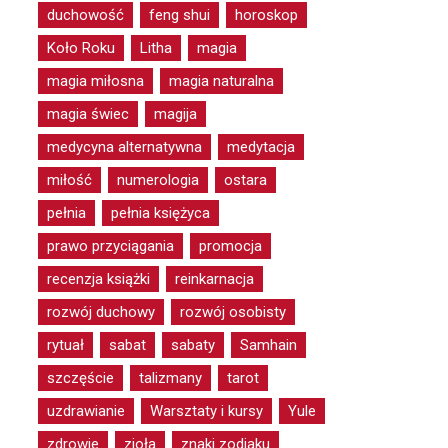
duchowość
feng shui
horoskop
Koło Roku
Litha
magia
magia miłosna
magia naturalna
magia świec
magija
medycyna alternatywna
medytacja
miłość
numerologia
ostara
pełnia
pełnia księżyca
prawo przyciągania
promocja
recenzja książki
reinkarnacja
rozwój duchowy
rozwój osobisty
rytuał
sabat
sabaty
Samhain
szczęście
talizmany
tarot
uzdrawianie
Warsztaty i kursy
Yule
zdrowie
zioła
znaki zodiaku