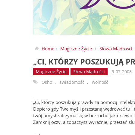
Home
Magiczne Życie
Słowa Mądrości
„CI, KTÓRZY POSZUKUJĄ P
Magiczne Życie
Słowa Mądrości
9-07-2008
Osho
,
świadomość
,
wolność
„Ci, którzy poszukują prawdy za pomocą intelektu 
Dopiero gdy Twe myśli przestaną wędrować tu i 
twój umysł zatrzyma się w bezruchu jak drzewo l
Zamknij oczy, a zobaczysz wyraźnie, przestań sł