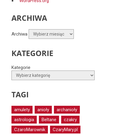
WordPress.org
ARCHIWA
Archiwa
KATEGORIE
Kategorie
TAGI
amulety
anioły
archanioły
astrologia
Beltane
czakry
CzaroMarownik
CzaryMary.pl