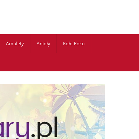
Amulety
Anioły
Koło Roku