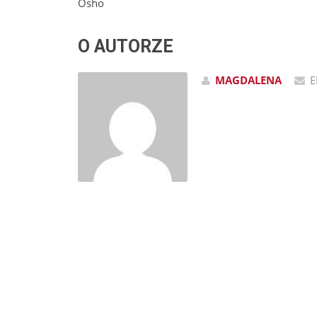
Osho
O AUTORZE
MAGDALENA
E