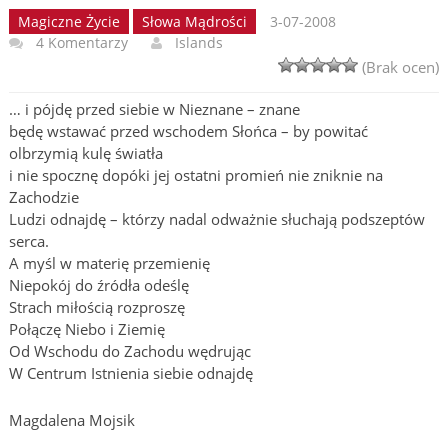
Magiczne Życie
Słowa Mądrości
3-07-2008
4 Komentarzy
Islands
(Brak ocen)
… i pójdę przed siebie w Nieznane – znane
będę wstawać przed wschodem Słońca – by powitać
olbrzymią kulę światła
i nie spocznę dopóki jej ostatni promień nie zniknie na
Zachodzie
Ludzi odnajdę – którzy nadal odważnie słuchają podszeptów
serca.
A myśl w materię przemienię
Niepokój do źródła odeślę
Strach miłością rozproszę
Połączę Niebo i Ziemię
Od Wschodu do Zachodu wędrując
W Centrum Istnienia siebie odnajdę
Magdalena Mojsik