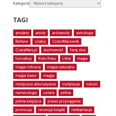
Kategorie
TAGI
amulety
anioły
archanioły
astrologia
Beltane
czakry
CzaroMarownik
CzaryMary.pl
duchowość
feng shui
horoskop
Koło Roku
Litha
magia
magia miłosna
magia naturalna
magia świec
magija
medycyna alternatywna
medytacja
miłość
numerologia
ostara
pełnia
pełnia księżyca
prawo przyciągania
promocja
recenzja książki
reinkarnacja