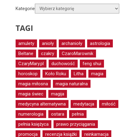
Kategorie
TAGI
amulety
anioły
archanioły
astrologia
Beltane
czakry
CzaroMarownik
CzaryMary.pl
duchowość
feng shui
horoskop
Koło Roku
Litha
magia
magia miłosna
magia naturalna
magia świec
magija
medycyna alternatywna
medytacja
miłość
numerologia
ostara
pełnia
pełnia księżyca
prawo przyciągania
promocja
recenzja książki
reinkarnacja