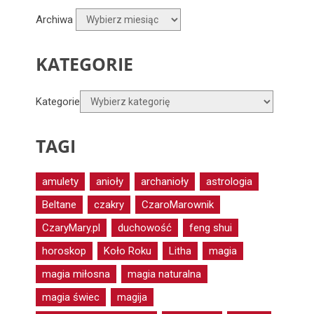
Archiwa
KATEGORIE
Kategorie
TAGI
amulety
anioły
archanioły
astrologia
Beltane
czakry
CzaroMarownik
CzaryMary.pl
duchowość
feng shui
horoskop
Koło Roku
Litha
magia
magia miłosna
magia naturalna
magia świec
magija