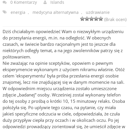
0 Komentarzy
Islands
energia
,
medycyna alternatywna
,
uzdrawianie
(Brak ocen)
Dziś chciałabym opowiedzieć Wam o niezwykłym urządzeniu
do przesyłania energii, m.in. na odległość. W obecnych
czasach, w świecie bardzo racjonalnym jest to jeszcze dla
niektórych odległy temat, a na jego zwolenników patrzy się z
politowaniem.
Nie zważając na opinie sceptyków, opowiem o pewnym
eksperymencie wykonanym z użyciem nikramu właśnie. Otóż
celem 'eksperymentu’ była próba przesłania energii osobie
znajomej, lecz nie znajdującej się w danym momencie na sali.
W odpowiednim miejscu urządzenia zostało umieszczone
zdjęcie „badanej” osoby. Wcześniej zostal wykonany telefon
do tej osoby z prośbą o krótki 10, 15 minutowy relaks. Osoba
położyła się. Po uplywie tego czasu, na pytanie, czy miała
jakieś specyficzne odczucia w ciele, odpowiedziała, że czuła
duży przypływ ciepła przy oczach i w okolicach oczu. Po jej
odpowiedzi prowadzący zorientował się, że umieścił zdjęcie w