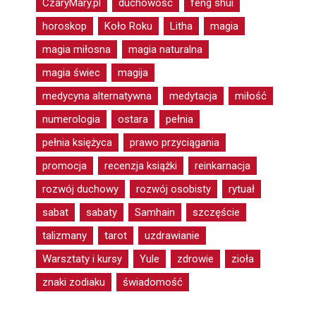
CzaryMary.pl
duchowość
feng shui
horoskop
Koło Roku
Litha
magia
magia miłosna
magia naturalna
magia świec
magija
medycyna alternatywna
medytacja
miłość
numerologia
ostara
pełnia
pełnia księżyca
prawo przyciągania
promocja
recenzja książki
reinkarnacja
rozwój duchowy
rozwój osobisty
rytuał
sabat
sabaty
Samhain
szczęście
talizmany
tarot
uzdrawianie
Warsztaty i kursy
Yule
zdrowie
zioła
znaki zodiaku
świadomość