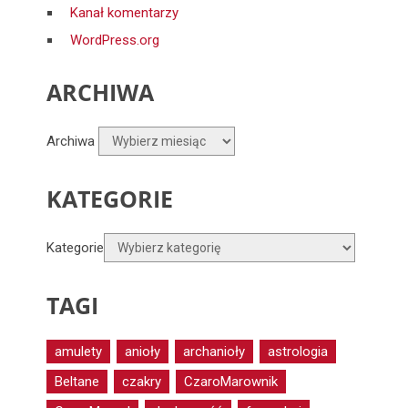
Kanał komentarzy
WordPress.org
ARCHIWA
Archiwa
KATEGORIE
Kategorie
TAGI
amulety
anioły
archanioły
astrologia
Beltane
czakry
CzaroMarownik