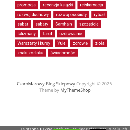
promocja
recenzja książki
reinkarnacja
rozwój duchowy
rozwój osobisty
rytuał
sabat
sabaty
Samhain
szczęście
talizmany
tarot
uzdrawianie
Warsztaty i kursy
Yule
zdrowie
zioła
znaki zodiaku
świadomość
CzaroMarowy Blog Sklepowy
Copyright © 2026.
Theme by
MyThemeShop
Ta strona używa Cookies. Dowiedz się więcej o celu ich