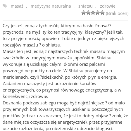
masaż
,
medycyna naturalna
,
shiatsu
,
zdrowie
(Brak ocen)
Czy jesteś jedną z tych osób, którym na hasło ?masaż?
przychodzi na myśl tylko ten tradycyjny, klasyczny? Jeśli tak,
to z przyjemnością opowiem Tobie o jednym z piękniejszych
rodzajów masażu ? o shiatsu.
Masaż ten jest jedną z najstarszych technik masażu mającym
swe źródło w tradycyjnym masażu japońskim. Shiatsu
wykonuje się uciskając całymi dłońmi oraz palcami
poszczególne punkty na ciele. W Shiatsu pracujemy na
meridianach, czyli ?ścieżkach?, po których płynie energia.
Zadaniem masażysty jest udrożnienie kanałów
energetycznych, co przynosi równowagę energetyczną, a w
konsekwencji zdrowie.
Doznania podczas zabiegu mogą być najróżniejsze ? od mało
przyjemnych bóli towarzyszących uciskaniu poszczególnych
punktów (od razu zaznaczam, że jest to dobry objaw ? znak, że
dane miejsce oczyszcza się energetycznie), przez przyjemne
uczucie rozluźnienia, po nieziemskie odczucie błogości.