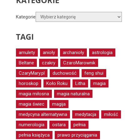
KATEGORIE
Kategorie
TAGI
amulety
anioły
archanioły
astrologia
Beltane
czakry
CzaroMarownik
CzaryMary.pl
duchowość
feng shui
horoskop
Koło Roku
Litha
magia
magia miłosna
magia naturalna
magia świec
magija
medycyna alternatywna
medytacja
miłość
numerologia
ostara
pełnia
pełnia księżyca
prawo przyciągania