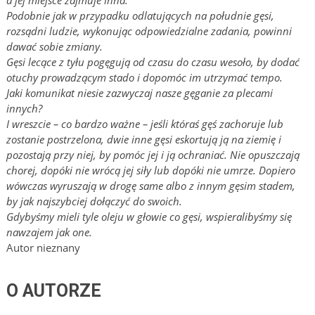
a jej miejsce zajmuje inna.
Podobnie jak w przypadku odlatujących na południe gęsi,
rozsądni ludzie, wykonując odpowiedzialne zadania, powinni
dawać sobie zmiany.
Gęsi lecące z tyłu pogęgują od czasu do czasu wesoło, by dodać
otuchy prowadzącym stado i dopomóc im utrzymać tempo.
Jaki komunikat niesie zazwyczaj nasze gęganie za plecami
innych?
I wreszcie – co bardzo ważne – jeśli któraś gęś zachoruje lub
zostanie postrzelona, dwie inne gęsi eskortują ją na ziemię i
pozostają przy niej, by pomóc jej i ją ochraniać. Nie opuszczają
chorej, dopóki nie wrócą jej siły lub dopóki nie umrze. Dopiero
wówczas wyruszają w drogę same albo z innym gęsim stadem,
by jak najszybciej dołączyć do swoich.
Gdybyśmy mieli tyle oleju w głowie co gęsi, wspieralibyśmy się
nawzajem jak one.
Autor nieznany
O AUTORZE