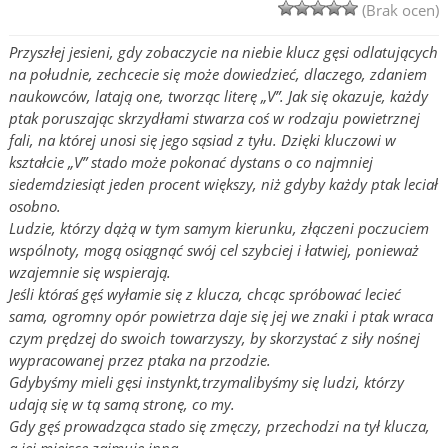
(Brak ocen)
Przyszłej jesieni, gdy zobaczycie na niebie klucz gęsi odlatujących
na południe, zechcecie się może dowiedzieć, dlaczego, zdaniem
naukowców, latają one, tworząc literę „V”. Jak się okazuje, każdy
ptak poruszając skrzydłami stwarza coś w rodzaju powietrznej
fali, na której unosi się jego sąsiad z tyłu. Dzięki kluczowi w
kształcie „V” stado może pokonać dystans o co najmniej
siedemdziesiąt jeden procent większy, niż gdyby każdy ptak leciał
osobno.
Ludzie, którzy dążą w tym samym kierunku, złączeni poczuciem
wspólnoty, mogą osiągnąć swój cel szybciej i łatwiej, ponieważ
wzajemnie się wspierają.
Jeśli któraś gęś wyłamie się z klucza, chcąc spróbować lecieć
sama, ogromny opór powietrza daje się jej we znaki i ptak wraca
czym prędzej do swoich towarzyszy, by skorzystać z siły nośnej
wypracowanej przez ptaka na przodzie.
Gdybyśmy mieli gęsi instynkt,trzymalibyśmy się ludzi, którzy
udają się w tą samą stronę, co my.
Gdy gęś prowadząca stado się zmęczy, przechodzi na tył klucza,