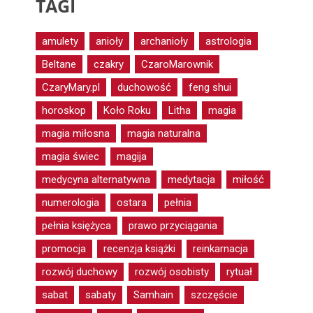
TAGI
amulety
anioły
archanioły
astrologia
Beltane
czakry
CzaroMarownik
CzaryMary.pl
duchowość
feng shui
horoskop
Koło Roku
Litha
magia
magia miłosna
magia naturalna
magia świec
magija
medycyna alternatywna
medytacja
miłość
numerologia
ostara
pełnia
pełnia księżyca
prawo przyciągania
promocja
recenzja książki
reinkarnacja
rozwój duchowy
rozwój osobisty
rytuał
sabat
sabaty
Samhain
szczęście