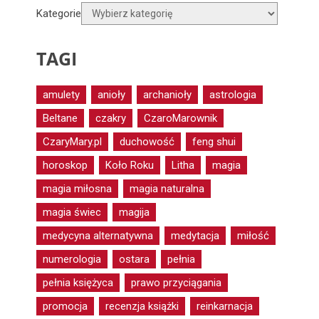
Kategorie
TAGI
amulety
anioły
archanioły
astrologia
Beltane
czakry
CzaroMarownik
CzaryMary.pl
duchowość
feng shui
horoskop
Koło Roku
Litha
magia
magia miłosna
magia naturalna
magia świec
magija
medycyna alternatywna
medytacja
miłość
numerologia
ostara
pełnia
pełnia księżyca
prawo przyciągania
promocja
recenzja książki
reinkarnacja