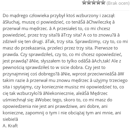
(Brak ocen)
Do mądrego człowieka przybył ktoś wzburzony i zaczął:
âSłuchaj, muszę ci powiedzieć, co tenâŚâ âChwileczkę â
przerwał mu mędrzec. â A przesiałeś to, co mi chcesz
powiedzieć, przez trzy sita?â âTrzy sita? A co to znowu?â â
zdziwił się ten drugi. âTak, trzy sita. Sprawdzimy, czy to, co mi
masz do przekazania, przeleci przez trzy sita. Pierwsze to
prawda. Czy sprawdziłeś, czy to, co mi chcesz opowiedzieć,
jest prawdą? âNie, słyszałem to tylko odâŚâ âAch,tak! Ale z
pewnością sprawdziłeś to w sicie dobra. Czy jest to
przynajmniej coś dobrego?â âNie, wprost przeciwnieâŚâ âW
takim razie â przerwał mu znowu mędrzec â użyjmy trzeciego
sita i spytajmy, czy koniecznie musisz mi opowiedzieć to, co
cię tak wzburzyło?â âNiekoniecznie, aleâŚâ Mędrzec
uśmiechnął się: âWobec tego, skoro to, co mi masz do
opowiedzenia nie jest ani prawdziwe, ani dobre, ani
konieczne, zapomnij o tym i nie obciążaj tym ani mnie, ani
siebie!â
A. Kraft