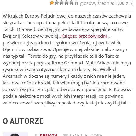
(
1
głosów, średnia:
1,00
z 5)
W krajach Europy Południowej do naszych czasów zachowała
się gra karciana oparta na pełnej talii Tarota, nosząca nazwę
Tarok. Dla wielbicieli tej gry wydawane są specjalne karty.
Ewgienij Kolesow w swojej „
Księdze przepowiedni
„,
poświęconej zasadom i regułom wróżenia, ujawnia wiele
tajemnic wróżbiarstwa. Opisuje w niej właśnie mało znany u
nas typ talii Tarota do gry, na przykładzie talii do Taroka
wydanej przez paryską firmę Grimoud. Małe Arkana nie mają
rysunków i są identyczne z kartami do gry. Na Wielkich
Arkanach widoczne są numery i każdy z nich ma nie jeden,
lecz dwa różne obrazki, tak więc mogą być interpretowane
zarówno w prostym, jak i odwróconym położeniu. E. Kolesow
podaje niektóre z możliwych ich interpretacji, co powinno
zainteresować szczęśliwych posiadaczy takiej niezwykłej talii.
O AUTORZE
RENATA
EMAIL AUTORA