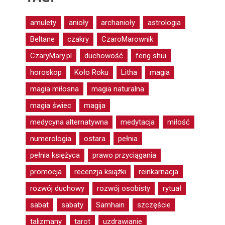
amulety
anioły
archanioły
astrologia
Beltane
czakry
CzaroMarownik
CzaryMary.pl
duchowość
feng shui
horoskop
Koło Roku
Litha
magia
magia miłosna
magia naturalna
magia świec
magija
medycyna alternatywna
medytacja
miłość
numerologia
ostara
pełnia
pełnia księżyca
prawo przyciągania
promocja
recenzja książki
reinkarnacja
rozwój duchowy
rozwój osobisty
rytuał
sabat
sabaty
Samhain
szczęście
talizmany
tarot
uzdrawianie