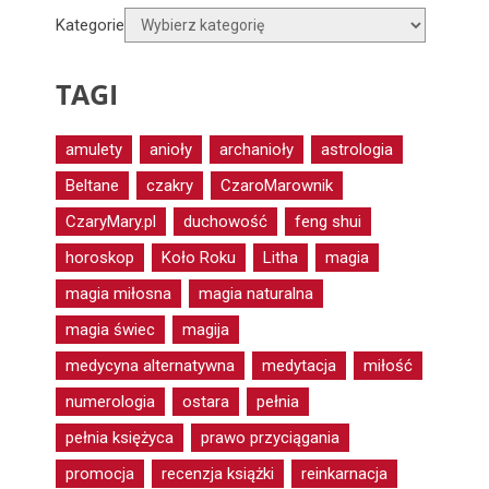
Kategorie
TAGI
amulety
anioły
archanioły
astrologia
Beltane
czakry
CzaroMarownik
CzaryMary.pl
duchowość
feng shui
horoskop
Koło Roku
Litha
magia
magia miłosna
magia naturalna
magia świec
magija
medycyna alternatywna
medytacja
miłość
numerologia
ostara
pełnia
pełnia księżyca
prawo przyciągania
promocja
recenzja książki
reinkarnacja