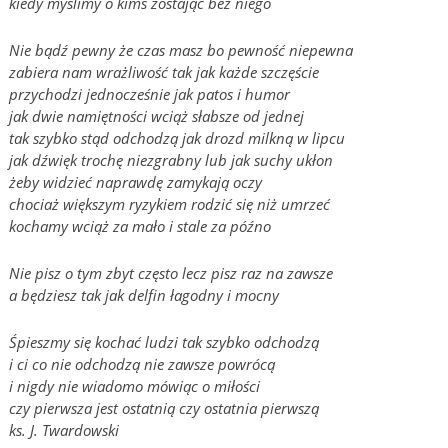
kiedy myślimy o kimś zostając bez niego
Nie bądź pewny że czas masz bo pewność niepewna
zabiera nam wrażliwość tak jak każde szczęście
przychodzi jednocześnie jak patos i humor
jak dwie namiętności wciąż słabsze od jednej
tak szybko stąd odchodzą jak drozd milkną w lipcu
jak dźwięk trochę niezgrabny lub jak suchy ukłon
żeby widzieć naprawdę zamykają oczy
chociaż większym ryzykiem rodzić się niż umrzeć
kochamy wciąż za mało i stale za późno
Nie pisz o tym zbyt często lecz pisz raz na zawsze
a będziesz tak jak delfin łagodny i mocny
Śpieszmy się kochać ludzi tak szybko odchodzą
i ci co nie odchodzą nie zawsze powrócą
i nigdy nie wiadomo mówiąc o miłości
czy pierwsza jest ostatnią czy ostatnia pierwszą
ks. J. Twardowski