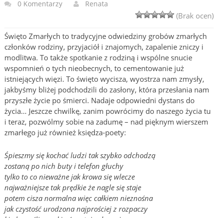
0 Komentarzy
Renata
(Brak ocen)
Święto Zmarłych to tradycyjne odwiedziny grobów zmarłych
członków rodziny, przyjaciół i znajomych, zapalenie zniczy i
modlitwa. To także spotkanie z rodziną i wspólne snucie
wspomnień o tych nieobecnych, to cementowanie już
istniejących więzi. To święto wycisza, wyostrza nam zmysły,
jakbyśmy bliżej podchodzili do zasłony, która przesłania nam
przyszłe życie po śmierci. Nadaje odpowiedni dystans do
życia… Jeszcze chwilkę, zanim powrócimy do naszego życia tu
i teraz, pozwólmy sobie na zadumę – nad pięknym wierszem
zmarłego już również księdza-poety:
Śpieszmy się kochać ludzi tak szybko odchodzą
zostaną po nich buty i telefon głuchy
tylko to co nieważne jak krowa się wlecze
najważniejsze tak prędkie że nagle się staje
potem cisza normalna więc całkiem nieznośna
jak czystość urodzona najprościej z rozpaczy