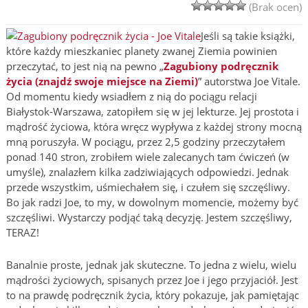
(Brak ocen)
Jeśli są takie książki,
które każdy mieszkaniec planety zwanej Ziemia powinien
przeczytać, to jest nią na pewno „
Zagubiony podręcznik
życia (znajdź swoje miejsce na Ziemi)
” autorstwa Joe Vitale.
Od momentu kiedy wsiadłem z nią do pociągu relacji
Białystok-Warszawa, zatopiłem się w jej lekturze. Jej prostota i
mądrość życiowa, która wręcz wypływa z każdej strony mocną
mną poruszyła. W pociągu, przez 2,5 godziny przeczytałem
ponad 140 stron, zrobiłem wiele zalecanych tam ćwiczeń (w
umyśle), znalazłem kilka zadziwiających odpowiedzi. Jednak
przede wszystkim, uśmiechałem się, i czułem się szczęśliwy.
Bo jak radzi Joe, to my, w dowolnym momencie, możemy być
szczęśliwi. Wystarczy podjąć taką decyzję. Jestem szczęśliwy,
TERAZ!
Banalnie proste, jednak jak skuteczne. To jedna z wielu, wielu
mądrości życiowych, spisanych przez Joe i jego przyjaciół. Jest
to na prawdę podręcznik życia, który pokazuje, jak pamiętając