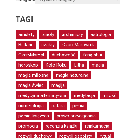
TAGI
amulety
anioły
archanioły
astrologia
Beltane
czakry
CzaroMarownik
CzaryMary.pl
duchowość
feng shui
horoskop
Koło Roku
Litha
magia
magia miłosna
magia naturalna
magia świec
magija
medycyna alternatywna
medytacja
miłość
numerologia
ostara
pełnia
pełnia księżyca
prawo przyciągania
promocja
recenzja książki
reinkarnacja
rozwój duchowy
rozwój osobisty
rytuał