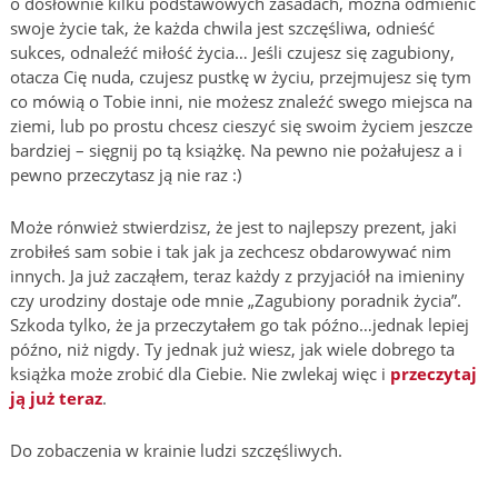
o dosłownie kilku podstawowych zasadach, można odmienić
swoje życie tak, że każda chwila jest szczęśliwa, odnieść
sukces, odnaleźć miłość życia… Jeśli czujesz się zagubiony,
otacza Cię nuda, czujesz pustkę w życiu, przejmujesz się tym
co mówią o Tobie inni, nie możesz znaleźć swego miejsca na
ziemi, lub po prostu chcesz cieszyć się swoim życiem jeszcze
bardziej – sięgnij po tą książkę. Na pewno nie pożałujesz a i
pewno przeczytasz ją nie raz :)
Może rónwież stwierdzisz, że jest to najlepszy prezent, jaki
zrobiłeś sam sobie i tak jak ja zechcesz obdarowywać nim
innych. Ja już zacząłem, teraz każdy z przyjaciół na imieniny
czy urodziny dostaje ode mnie „Zagubiony poradnik życia”.
Szkoda tylko, że ja przeczytałem go tak późno…jednak lepiej
późno, niż nigdy. Ty jednak już wiesz, jak wiele dobrego ta
książka może zrobić dla Ciebie. Nie zwlekaj więc i
przeczytaj
ją już teraz
.
Do zobaczenia w krainie ludzi szczęśliwych.