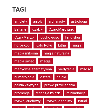
TAGI
amulety
anioły
archanioły
astrologia
Beltane
czakry
CzaroMarownik
CzaryMary.pl
duchowość
feng shui
horoskop
Koło Roku
Litha
magia
magia miłosna
magia naturalna
magia świec
magija
medycyna alternatywna
medytacja
miłość
numerologia
ostara
pełnia
pełnia księżyca
prawo przyciągania
promocja
recenzja książki
reinkarnacja
rozwój duchowy
rozwój osobisty
rytuał