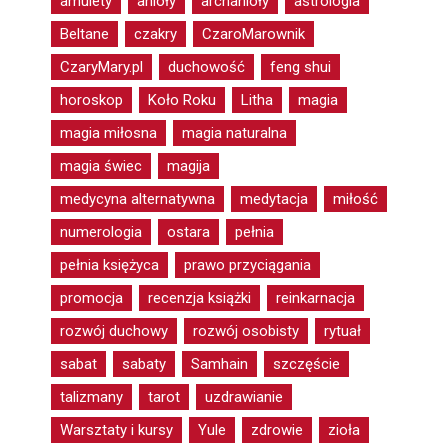
amulety
anioły
archanioły
astrologia
Beltane
czakry
CzaroMarownik
CzaryMary.pl
duchowość
feng shui
horoskop
Koło Roku
Litha
magia
magia miłosna
magia naturalna
magia świec
magija
medycyna alternatywna
medytacja
miłość
numerologia
ostara
pełnia
pełnia księżyca
prawo przyciągania
promocja
recenzja książki
reinkarnacja
rozwój duchowy
rozwój osobisty
rytuał
sabat
sabaty
Samhain
szczęście
talizmany
tarot
uzdrawianie
Warsztaty i kursy
Yule
zdrowie
zioła