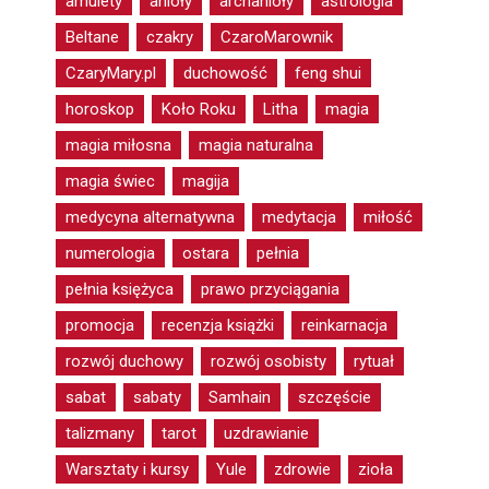
amulety
anioły
archanioły
astrologia
Beltane
czakry
CzaroMarownik
CzaryMary.pl
duchowość
feng shui
horoskop
Koło Roku
Litha
magia
magia miłosna
magia naturalna
magia świec
magija
medycyna alternatywna
medytacja
miłość
numerologia
ostara
pełnia
pełnia księżyca
prawo przyciągania
promocja
recenzja książki
reinkarnacja
rozwój duchowy
rozwój osobisty
rytuał
sabat
sabaty
Samhain
szczęście
talizmany
tarot
uzdrawianie
Warsztaty i kursy
Yule
zdrowie
zioła