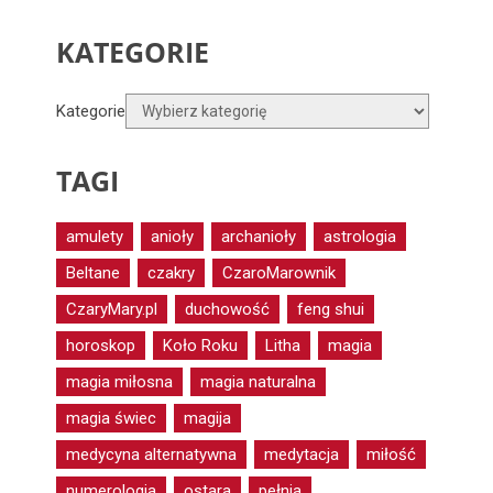
KATEGORIE
Kategorie
TAGI
amulety
anioły
archanioły
astrologia
Beltane
czakry
CzaroMarownik
CzaryMary.pl
duchowość
feng shui
horoskop
Koło Roku
Litha
magia
magia miłosna
magia naturalna
magia świec
magija
medycyna alternatywna
medytacja
miłość
numerologia
ostara
pełnia