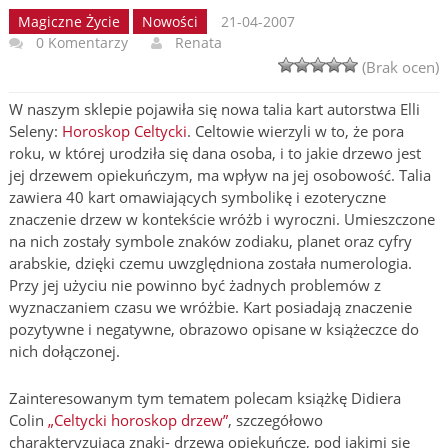
Magiczne Życie
Nowości
21-04-2007
0 Komentarzy
Renata
(Brak ocen)
W naszym sklepie pojawiła się nowa talia kart autorstwa Elli
Seleny:
Horoskop Celtycki
. Celtowie wierzyli w to, że pora
roku, w której urodziła się dana osoba, i to jakie drzewo jest
jej drzewem opiekuńczym, ma wpływ na jej osobowość. Talia
zawiera 40 kart omawiających symbolikę i ezoteryczne
znaczenie drzew w kontekście wróżb i wyroczni. Umieszczone
na nich zostały symbole znaków zodiaku, planet oraz cyfry
arabskie, dzięki czemu uwzględniona została numerologia.
Przy jej użyciu nie powinno być żadnych problemów z
wyznaczaniem czasu we wróżbie. Kart posiadają znaczenie
pozytywne i negatywne, obrazowo opisane w książeczce do
nich dołączonej.
Zainteresowanym tym tematem polecam książkę Didiera
Colin
„Celtycki horoskop drzew”
, szczegółowo
charakteryzującą znaki- drzewa opiekuńcze, pod jakimi się