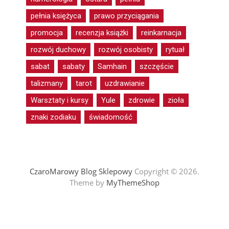
pełnia księżyca
prawo przyciągania
promocja
recenzja książki
reinkarnacja
rozwój duchowy
rozwój osobisty
rytuał
sabat
sabaty
Samhain
szczęście
talizmany
tarot
uzdrawianie
Warsztaty i kursy
Yule
zdrowie
zioła
znaki zodiaku
świadomość
CzaroMarowy Blog Sklepowy
Copyright © 2026.
Theme by
MyThemeShop