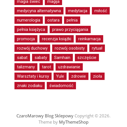
magia świec
magija
medycyna alternatywna
medytacja
miłość
numerologia
ostara
pełnia
pełnia księżyca
prawo przyciągania
promocja
recenzja książki
reinkarnacja
rozwój duchowy
rozwój osobisty
rytuał
sabat
sabaty
Samhain
szczęście
talizmany
tarot
uzdrawianie
Warsztaty i kursy
Yule
zdrowie
zioła
znaki zodiaku
świadomość
CzaroMarowy Blog Sklepowy
Copyright © 2026.
Theme by
MyThemeShop