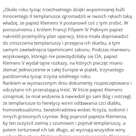
„Około roku tysiąc trzechsetnego dzięki wspomnianej bulli
Innocentego II templariusze zgromadzili w swoich rękach taką
władzę, że papież Klemens V postanowił coś z tym zrobić. W
porozumieniu z królem Francji Filipem IV Pięknym papież
nakreślił przemyślny plan operacji, która miała doprowadzić
do zniszczenia templariuszy i przejęcia ich skarbu, a tym
samym zawładnięcia tajemnicami zakonu. Podczas manewru
wojskowego, którego nie powstydziłaby się CIA, papież
Klemens V wydał tajne rozkazy, na których pieczęć miano
złamać jednocześnie w całej Europie w piątek, trzynastego
października tysiąc trzysta siódmego roku.
Rankiem w wyznaczonym dniu dokumenty rozpieczętowano i
odczytano ich przerażającą treść. W liście papież Klemens
oznajmiał, że miał widzenie â nawiedził go sam Bóg i ostrzegł,
że templariusze to heretycy winni oddawania czci diabłu,
homoseksualizmu, świętokradztwa wobec Krzyża, sodomii i
innych grzesznych czynów. Bóg poprosił papieża Klemensa,
by ten oczyścił ziemię z szumowin i pojmał templariuszy, a
potem torturował ich tak długo, aż wyznają wszystkie winy