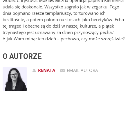
wobec Chrystusa. Makiaweliczna operacja papieża Klemensa
udała się doskonale. Wszystko zagrało jak w zegarku. Tego
dnia pojmano rzesze templariuszy, torturowano ich
bezlitośnie, a potem palono na stosach jako heretyków. Echa
tej tragedii obecne są do dziś w naszej kulturze, a piątek
trzynastego jest uznawany za dzień przynoszący pecha.”
A jak Wam minął ten dzień – pechowo, czy może szczęśliwie?
O AUTORZE
RENATA
EMAIL AUTORA