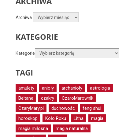
ARCHIWA
Archiwa
KATEGORIE
Kategorie
TAGI
amulety
anioły
archanioły
astrologia
Beltane
czakry
CzaroMarownik
CzaryMary.pl
duchowość
feng shui
horoskop
Koło Roku
Litha
magia
magia miłosna
magia naturalna