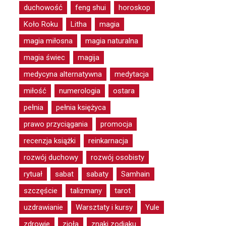
duchowość
feng shui
horoskop
Koło Roku
Litha
magia
magia miłosna
magia naturalna
magia świec
magija
medycyna alternatywna
medytacja
miłość
numerologia
ostara
pełnia
pełnia księżyca
prawo przyciągania
promocja
recenzja książki
reinkarnacja
rozwój duchowy
rozwój osobisty
rytuał
sabat
sabaty
Samhain
szczęście
talizmany
tarot
uzdrawianie
Warsztaty i kursy
Yule
zdrowie
zioła
znaki zodiaku