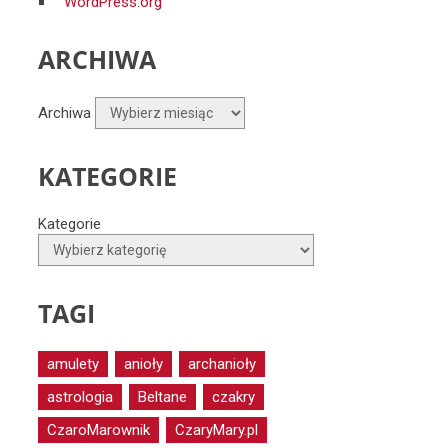
WordPress.org
ARCHIWA
Archiwa
KATEGORIE
Kategorie
TAGI
amulety
anioły
archanioły
astrologia
Beltane
czakry
CzaroMarownik
CzaryMary.pl