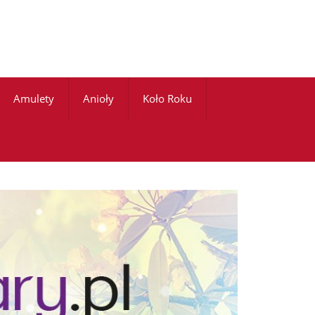
Amulety
Anioły
Koło Roku