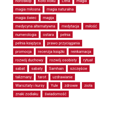
horoskop
Koło Roku
Litha
magia
magia miłosna
magia naturalna
magia świec
magija
medycyna alternatywna
medytacja
miłość
numerologia
ostara
pełnia
pełnia księżyca
prawo przyciągania
promocja
recenzja książki
reinkarnacja
rozwój duchowy
rozwój osobisty
rytuał
sabat
sabaty
Samhain
szczęście
talizmany
tarot
uzdrawianie
Warsztaty i kursy
Yule
zdrowie
zioła
znaki zodiaku
świadomość