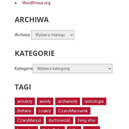
WordPress.org
ARCHIWA
Archiwa
KATEGORIE
Kategorie
TAGI
amulety
anioły
archanioły
astrologia
Beltane
czakry
CzaroMarownik
CzaryMary.pl
duchowość
feng shui