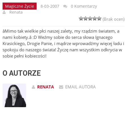
Magiczne Życie
8-03-2007
0 Komentarzy
Renata
(Brak ocen)
âMimo tak wielkie płci naszej zalety, my rządzim światem, a
nami kobiety.â :D Weźmy sobie do serca słowa Ignacego
Krasickiego, Drogie Panie, i mądrze wprowadźmy więcej ładu i
spokoju do naszego świata! Życzę nam wszystkim odkrycia w
sobie pełni kobiecości!
O AUTORZE
RENATA
EMAIL AUTORA