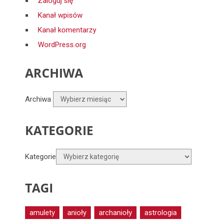
Zaloguj się
Kanał wpisów
Kanał komentarzy
WordPress.org
ARCHIWA
Archiwa
KATEGORIE
Kategorie
TAGI
amulety
anioły
archanioły
astrologia