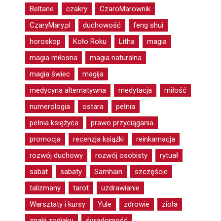
Beltane
czakry
CzaroMarownik
CzaryMary.pl
duchowość
feng shui
horoskop
Koło Roku
Litha
magia
magia miłosna
magia naturalna
magia świec
magija
medycyna alternatywna
medytacja
miłość
numerologia
ostara
pełnia
pełnia księżyca
prawo przyciągania
promocja
recenzja książki
reinkarnacja
rozwój duchowy
rozwój osobisty
rytuał
sabat
sabaty
Samhain
szczęście
talizmany
tarot
uzdrawianie
Warsztaty i kursy
Yule
zdrowie
zioła
znaki zodiaku
świadomość