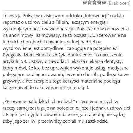
(Brak ocen)
Telewizja Polsat w dzisiejszym odcinku „Interwencji” nadała
reportaż o uzdrowicielu z Filipin, leczącym energią i
wykonującym bezkrwawe operacje. Powstał on w odpowiedzi
na anonimowy list mówiący, że to oszust i „(…) żerowanie na
ludzkich chorobach i dawanie złudnej nadziei na
wyzdrowienie jest obrzydliwe i zasługuje na potępienie.”
Bydgoska Izba Lekarska złożyła doniesienie: ” o naruszenie
artykułu 58. Ustawy o zawodach lekarza i lekarza dentysty,
który mówi, że kto bez uprawnień wykonuje usługi medyczne
polegające na diagnozowaniu, leczeniu chorób, podlega karze
grzywny, a kto czerpie z tego korzyści materialne podlega
karze nawet do roku więzienia” (interia.pl).
„Żerowanie na ludzkich chorobach” i cierpieniu innych w
rzeczy samej zasługuje na potępienie. Jeżeli jednak uzdrowiciel
z Filipin jest dyplomowanym bioenergoterapeutą, nie sądzę,
żeby jego żarliwi przeciwnicy zdołali mu zaszkodzić.