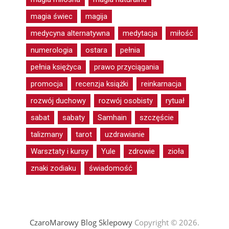
magia świec
magija
medycyna alternatywna
medytacja
miłość
numerologia
ostara
pełnia
pełnia księżyca
prawo przyciągania
promocja
recenzja książki
reinkarnacja
rozwój duchowy
rozwój osobisty
rytuał
sabat
sabaty
Samhain
szczęście
talizmany
tarot
uzdrawianie
Warsztaty i kursy
Yule
zdrowie
zioła
znaki zodiaku
świadomość
CzaroMarowy Blog Sklepowy
Copyright © 2026.