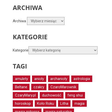
ARCHIWA
Archiwa
KATEGORIE
Kategorie
TAGI
amulety
anioły
archanioły
astrologia
Beltane
czakry
CzaroMarownik
CzaryMary.pl
duchowość
feng shui
horoskop
Koło Roku
Litha
magia
magia miłosna
magia naturalna