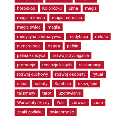
horoskop
Koło Roku
Litha
magia
magia miłosna
magia naturalna
magia świec
magija
medycyna alternatywna
medytacja
miłość
numerologia
ostara
pełnia
pełnia księżyca
prawo przyciągania
promocja
recenzja książki
reinkarnacja
rozwój duchowy
rozwój osobisty
rytuał
sabat
sabaty
Samhain
szczęście
talizmany
tarot
uzdrawianie
Warsztaty i kursy
Yule
zdrowie
zioła
znaki zodiaku
świadomość