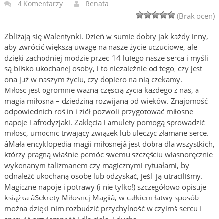
4 Komentarzy
Renata
(Brak ocen)
Zbliżają się Walentynki. Dzień w sumie dobry jak każdy inny,
aby zwrócić większą uwagę na nasze życie uczuciowe, ale
dzięki zachodniej modzie przed 14 lutego nasze serca i myśli
są blisko ukochanej osoby, i to niezależnie od tego, czy jest
ona już w naszym życiu, czy dopiero na nią czekamy.
Miłość jest ogromnie ważną częścią życia każdego z nas, a
magia miłosna – dziedziną rozwijaną od wieków. Znajomość
odpowiednich roślin i ziół pozwoli przygotować miłosne
napoje i afrodyzjaki. Zaklęcia i amulety pomogą sprowadzić
miłość, umocnić trwający związek lub uleczyć złamane serce.
âMała encyklopedia magii miłosnejâ jest dobra dla wszystkich,
którzy pragną właśnie pomóc swemu szczęściu własnoręcznie
wykonanym talizmanem czy magicznymi rytuałami, by
odnaleźć ukochaną osobę lub odzyskać, jeśli ją utraciliśmy.
Magiczne napoje i potrawy (i nie tylko!) szczegółowo opisuje
książka âSekrety Miłosnej Magiiâ, w całkiem łatwy sposób
można dzięki nim rozbudzić przychylność w czyimś sercu i