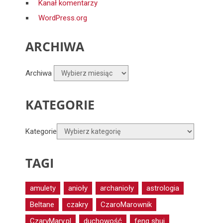
Kanał komentarzy
WordPress.org
ARCHIWA
Archiwa
KATEGORIE
Kategorie
TAGI
amulety
anioły
archanioły
astrologia
Beltane
czakry
CzaroMarownik
CzaryMary.pl
duchowość
feng shui