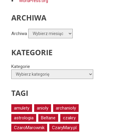
WordPress.org
ARCHIWA
Archiwa
KATEGORIE
Kategorie
TAGI
amulety
anioły
archanioły
astrologia
Beltane
czakry
CzaroMarownik
CzaryMary.pl