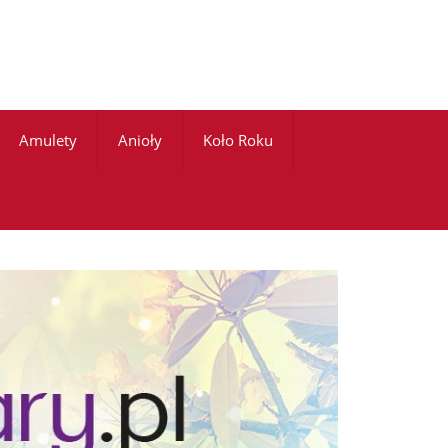
Amulety
Anioły
Koło Roku