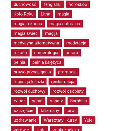
duchowość
feng shui
horoskop
Koło Roku
Litha
magia
magia miłosna
magia naturalna
magia świec
magija
medycyna alternatywna
medytacja
miłość
numerologia
ostara
pełnia
pełnia księżyca
prawo przyciągania
promocja
recenzja książki
reinkarnacja
rozwój duchowy
rozwój osobisty
rytuał
sabat
sabaty
Samhain
szczęście
talizmany
tarot
uzdrawianie
Warsztaty i kursy
Yule
zdrowie
zioła
znaki zodiaku