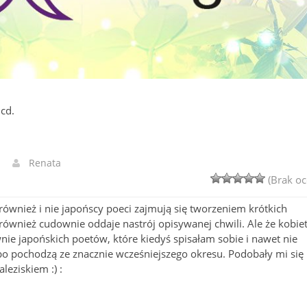
 cd.
Renata
(Brak oc
również i nie japońscy poeci zajmują się tworzeniem krótkich
 również cudownie oddaje nastrój opisywanej chwili. Ale że kobie
ie japońskich poetów, które kiedyś spisałam sobie i nawet nie
bo pochodzą ze znacznie wcześniejszego okresu. Podobały mi się
leziskiem :) :