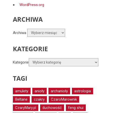
WordPress.org
ARCHIWA
Archiwa
KATEGORIE
Kategorie
TAGI
amulety
anioły
archanioły
astrologia
Beltane
czakry
CzaroMarownik
CzaryMary.pl
duchowość
feng shui