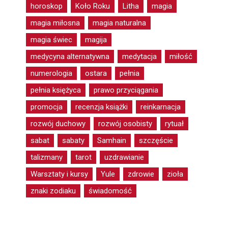
horoskop
Koło Roku
Litha
magia
magia miłosna
magia naturalna
magia świec
magija
medycyna alternatywna
medytacja
miłość
numerologia
ostara
pełnia
pełnia księżyca
prawo przyciągania
promocja
recenzja książki
reinkarnacja
rozwój duchowy
rozwój osobisty
rytuał
sabat
sabaty
Samhain
szczęście
talizmany
tarot
uzdrawianie
Warsztaty i kursy
Yule
zdrowie
zioła
znaki zodiaku
świadomość