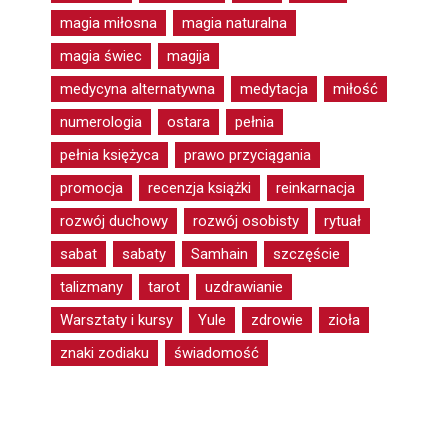
magia miłosna
magia naturalna
magia świec
magija
medycyna alternatywna
medytacja
miłość
numerologia
ostara
pełnia
pełnia księżyca
prawo przyciągania
promocja
recenzja książki
reinkarnacja
rozwój duchowy
rozwój osobisty
rytuał
sabat
sabaty
Samhain
szczęście
talizmany
tarot
uzdrawianie
Warsztaty i kursy
Yule
zdrowie
zioła
znaki zodiaku
świadomość