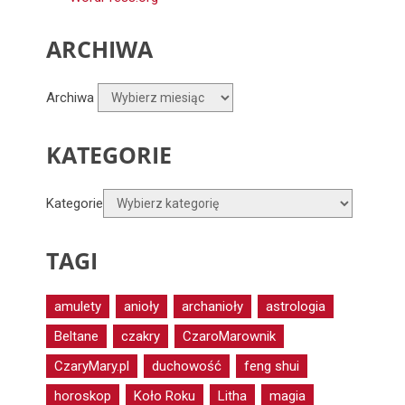
ARCHIWA
Archiwa
KATEGORIE
Kategorie
TAGI
amulety
anioły
archanioły
astrologia
Beltane
czakry
CzaroMarownik
CzaryMary.pl
duchowość
feng shui
horoskop
Koło Roku
Litha
magia