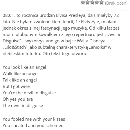
(Brak ocen)
08.01. to rocznica urodzin Elvisa Presleya, dziś miałyby 72
lata. Nie byłam zwolennikiem teorii, że Elvis żyje, miałam
jednak okres silnej fascynacji jego muzyką. Od kilku lat zaś
moim ulubionym kawałkiem z jego repertuaru jest „Devil in
Disguise” – wykorzystano go w bajce Walta Disneya
„Lilo&Stitch” jako subtelną charakterystykę „aniołka” w
niebieskim futerku. Oto tekst tego utworu:
You look like an angel
Walk like an angel
Talk like an angel
But I got wise
You’re the devil in disguise
Oh yes you are
The devil in disguise
You fooled me with your kisses
You cheated and you schemed