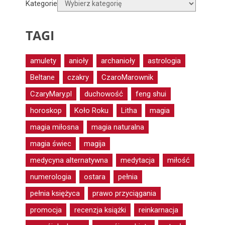
Kategorie
TAGI
amulety
anioły
archanioły
astrologia
Beltane
czakry
CzaroMarownik
CzaryMary.pl
duchowość
feng shui
horoskop
Koło Roku
Litha
magia
magia miłosna
magia naturalna
magia świec
magija
medycyna alternatywna
medytacja
miłość
numerologia
ostara
pełnia
pełnia księżyca
prawo przyciągania
promocja
recenzja książki
reinkarnacja