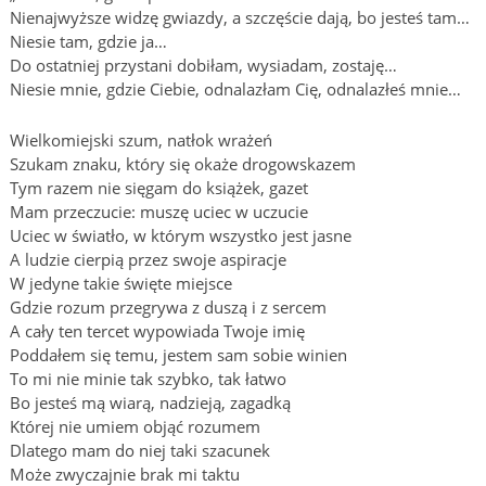
Nienajwyższe widzę gwiazdy, a szczęście dają, bo jesteś tam…
Niesie tam, gdzie ja…
Do ostatniej przystani dobiłam, wysiadam, zostaję…
Niesie mnie, gdzie Ciebie, odnalazłam Cię, odnalazłeś mnie…
Wielkomiejski szum, natłok wrażeń
Szukam znaku, który się okaże drogowskazem
Tym razem nie sięgam do książek, gazet
Mam przeczucie: muszę uciec w uczucie
Uciec w światło, w którym wszystko jest jasne
A ludzie cierpią przez swoje aspiracje
W jedyne takie święte miejsce
Gdzie rozum przegrywa z duszą i z sercem
A cały ten tercet wypowiada Twoje imię
Poddałem się temu, jestem sam sobie winien
To mi nie minie tak szybko, tak łatwo
Bo jesteś mą wiarą, nadzieją, zagadką
Której nie umiem objąć rozumem
Dlatego mam do niej taki szacunek
Może zwyczajnie brak mi taktu