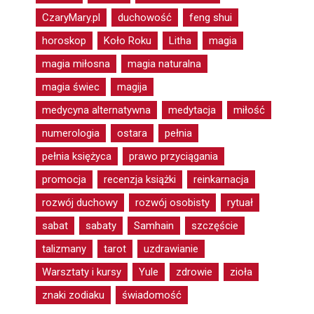
CzaryMary.pl
duchowość
feng shui
horoskop
Koło Roku
Litha
magia
magia miłosna
magia naturalna
magia świec
magija
medycyna alternatywna
medytacja
miłość
numerologia
ostara
pełnia
pełnia księżyca
prawo przyciągania
promocja
recenzja książki
reinkarnacja
rozwój duchowy
rozwój osobisty
rytuał
sabat
sabaty
Samhain
szczęście
talizmany
tarot
uzdrawianie
Warsztaty i kursy
Yule
zdrowie
zioła
znaki zodiaku
świadomość