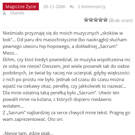
Magiczne Życie
28-12-2006
2 Komentarzy
Islands
(Brak ocen)
Nieśmiało przyznaję się do moich muzycznych „skoków w
bok”… Od paru dni masochistycznie (bo naokrągło) słucham
pewnego utworu hip-hopowego, a dokładniej „Sacrum”
Mezo…
Ekhm, czy ktoś kiedyś powiedział, że muzyka współczesna nic
ze sobą nie niesie? Owszem, jest wiele piosenek tak do siebie
podobnych, że świat by raczej nie ucierpiał, gdyby większości
z nich po prostu nie było. Jednak od czasu do czasu można
wpaść na ciekawy okaz, perełkę, czy jakkolwiek to nazwać…
Dla mnie ostatnią taką perełką było „Sacrum”. Utwór ten
powalił mnie na kolana, z których dopiero niedawno
wstałam…
Z „Sacrum” najbardziej za serce chwycił mnie tekst. Pragnę go
wam zaprezentować. Oto on:
„Niesie tam, gdzie ptak…