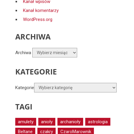
Kanał wpisów
Kanał komentarzy
WordPress.org
ARCHIWA
Archiwa
KATEGORIE
Kategorie
TAGI
amulety
anioły
archanioły
astrologia
Beltane
czakry
CzaroMarownik