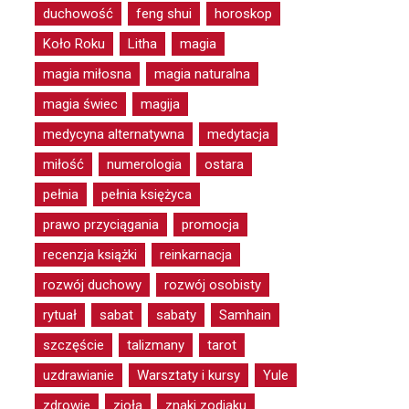
duchowość
feng shui
horoskop
Koło Roku
Litha
magia
magia miłosna
magia naturalna
magia świec
magija
medycyna alternatywna
medytacja
miłość
numerologia
ostara
pełnia
pełnia księżyca
prawo przyciągania
promocja
recenzja książki
reinkarnacja
rozwój duchowy
rozwój osobisty
rytuał
sabat
sabaty
Samhain
szczęście
talizmany
tarot
uzdrawianie
Warsztaty i kursy
Yule
zdrowie
zioła
znaki zodiaku