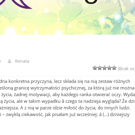
y
Renata
(Brak oc
na konkretna przyczyna, lecz składa się na nią zestaw różnych
loną granicę wytrzymałości psychicznej, za którą już nie można
u życia, żadnej motywacji, aby każdego ranka otwierać oczy. Wyda
wą życia, ale w takim wypadku â czego ta nadzieja wygląda? Że dzi
żniejsza. A z nią w parze idzie miłość do życia, do innych ludzi.
 zwykłą ciekawość, jak pisałam już wcześniej: â (…) dzisiejszy