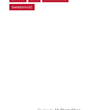
świadomość
Theme by
MyThemeShop