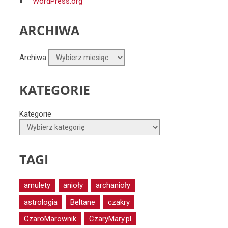
WordPress.org
ARCHIWA
Archiwa
KATEGORIE
Kategorie
TAGI
amulety
anioły
archanioły
astrologia
Beltane
czakry
CzaroMarownik
CzaryMary.pl