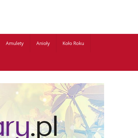
Amulety
Anioły
Koło Roku