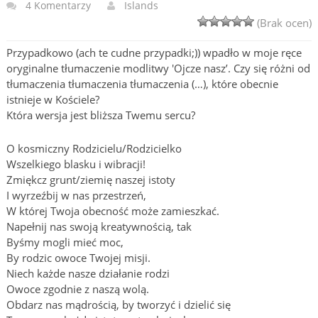
4 Komentarzy
Islands
(Brak ocen)
Przypadkowo (ach te cudne przypadki;)) wpadło w moje ręce
oryginalne tłumaczenie modlitwy 'Ojcze nasz’. Czy się różni od
tłumaczenia tłumaczenia tłumaczenia (…), które obecnie
istnieje w Kościele?
Która wersja jest bliższa Twemu sercu?
O kosmiczny Rodzicielu/Rodzicielko
Wszelkiego blasku i wibracji!
Zmiękcz grunt/ziemię naszej istoty
I wyrzeźbij w nas przestrzeń,
W której Twoja obecność może zamieszkać.
Napełnij nas swoją kreatywnością, tak
Byśmy mogli mieć moc,
By rodzic owoce Twojej misji.
Niech każde nasze działanie rodzi
Owoce zgodnie z naszą wolą.
Obdarz nas mądrością, by tworzyć i dzielić się