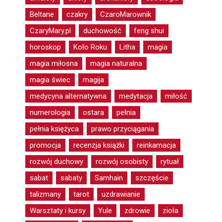
Beltane
czakry
CzaroMarownik
CzaryMary.pl
duchowość
feng shui
horoskop
Koło Roku
Litha
magia
magia miłosna
magia naturalna
magia świec
magija
medycyna alternatywna
medytacja
miłość
numerologia
ostara
pełnia
pełnia księżyca
prawo przyciągania
promocja
recenzja książki
reinkarnacja
rozwój duchowy
rozwój osobisty
rytuał
sabat
sabaty
Samhain
szczęście
talizmany
tarot
uzdrawianie
Warsztaty i kursy
Yule
zdrowie
zioła