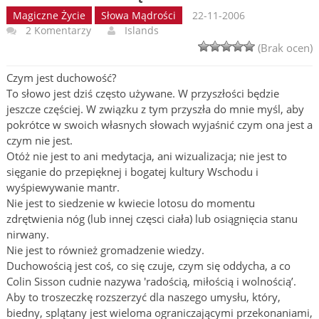
Magiczne Życie
Słowa Mądrości
22-11-2006
2 Komentarzy
Islands
(Brak ocen)
Czym jest duchowość?
To słowo jest dziś często używane. W przyszłości będzie
jeszcze częściej. W związku z tym przyszła do mnie myśl, aby
pokrótce w swoich własnych słowach wyjaśnić czym ona jest a
czym nie jest.
Otóż nie jest to ani medytacja, ani wizualizacja; nie jest to
sięganie do przepięknej i bogatej kultury Wschodu i
wyśpiewywanie mantr.
Nie jest to siedzenie w kwiecie lotosu do momentu
zdrętwienia nóg (lub innej częsci ciała) lub osiągnięcia stanu
nirwany.
Nie jest to również gromadzenie wiedzy.
Duchowością jest coś, co się czuje, czym się oddycha, a co
Colin Sisson cudnie nazywa 'radością, miłością i wolnością’.
Aby to troszeczkę rozszerzyć dla naszego umysłu, który,
biedny, splątany jest wieloma ograniczającymi przekonaniami,