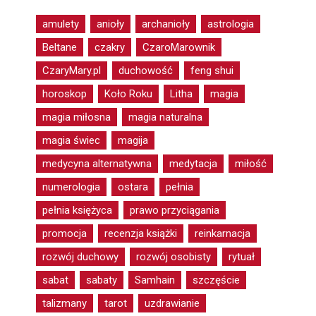
amulety
anioły
archanioły
astrologia
Beltane
czakry
CzaroMarownik
CzaryMary.pl
duchowość
feng shui
horoskop
Koło Roku
Litha
magia
magia miłosna
magia naturalna
magia świec
magija
medycyna alternatywna
medytacja
miłość
numerologia
ostara
pełnia
pełnia księżyca
prawo przyciągania
promocja
recenzja książki
reinkarnacja
rozwój duchowy
rozwój osobisty
rytuał
sabat
sabaty
Samhain
szczęście
talizmany
tarot
uzdrawianie