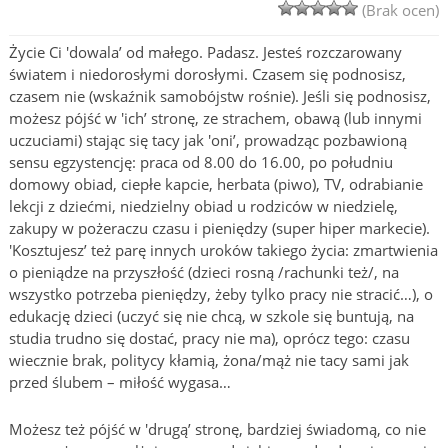
(Brak ocen)
Życie Ci 'dowala’ od małego. Padasz. Jesteś rozczarowany
światem i niedorosłymi dorosłymi. Czasem się podnosisz,
czasem nie (wskaźnik samobójstw rośnie). Jeśli się podnosisz,
możesz pójść w 'ich’ stronę, ze strachem, obawą (lub innymi
uczuciami) stając się tacy jak 'oni’, prowadząc pozbawioną
sensu egzystencję: praca od 8.00 do 16.00, po południu
domowy obiad, ciepłe kapcie, herbata (piwo), TV, odrabianie
lekcji z dziećmi, niedzielny obiad u rodziców w niedzielę,
zakupy w pożeraczu czasu i pieniędzy (super hiper markecie).
'Kosztujesz’ też parę innych uroków takiego życia: zmartwienia
o pieniądze na przyszłość (dzieci rosną /rachunki też/, na
wszystko potrzeba pieniędzy, żeby tylko pracy nie stracić…), o
edukację dzieci (uczyć się nie chcą, w szkole się buntują, na
studia trudno się dostać, pracy nie ma), oprócz tego: czasu
wiecznie brak, politycy kłamią, żona/mąż nie tacy sami jak
przed ślubem – miłość wygasa…
Możesz też pójść w 'drugą’ stronę, bardziej świadomą, co nie