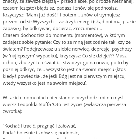
znaczy, że zawsze lżejszą – przed siebie, po drodze nieznanej,
czasem (często) błądzisz, padasz i znów się podnosisz.
Krzyczysz: 'Mam już dość!’ i potem… znów otrzymujesz
prezent od sił Wyższych – zastrzyk energii (skąd oni mają takie
zapasy?), by odkrywać, docierać, Zrozumieć i…
Czasem dochodzisz do momentu (momentów), w którym
zadajesz sobie pytanie: Czy to ze mną jest coś nie tak, czy ze
światem? Podejrzewasz u siebie nerwicę, depresję, psychozy
(w 'najlepszym’ wypadku), krzyczysz: Co się dzieje??? Masz
ochotę zburzyć ten świat i… stworzyć go na nowo, po to by
później odkryć, że… wszystko jest na swoim miejscu (ktoś
kiedyś powiedział, że jeśli Bóg jest na pierwszym miejscu,
wtedy wszystko jest na swoim miejscu).
W takich momentach nieustannie przychodzi mi na myśl
wiersz Leopolda Staffa 'Oto jest życie’ (zwłaszcza pierwsza
zwrotka):
”Kochać i tracić, pragnąć i żałować,
Padać boleśnie i znów się podnosić,