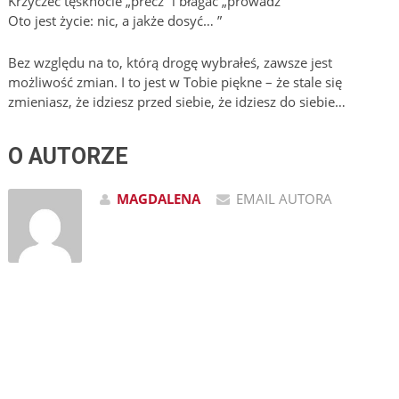
Krzyczeć tęsknocie „precz” i błagać „prowadź”
Oto jest życie: nic, a jakże dosyć… ”
Bez względu na to, którą drogę wybrałeś, zawsze jest
możliwość zmian. I to jest w Tobie piękne – że stale się
zmieniasz, że idziesz przed siebie, że idziesz do siebie…
O AUTORZE
MAGDALENA
EMAIL AUTORA