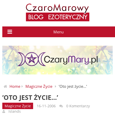
Menu
Home
Magiczne Życie
’Oto jest życie…’
’OTO JEST ŻYCIE…’
Magiczne Życie
16-11-2006
0 Komentarzy
Islands