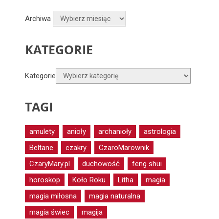
Archiwa
KATEGORIE
Kategorie
TAGI
amulety
anioły
archanioły
astrologia
Beltane
czakry
CzaroMarownik
CzaryMary.pl
duchowość
feng shui
horoskop
Koło Roku
Litha
magia
magia miłosna
magia naturalna
magia świec
magija