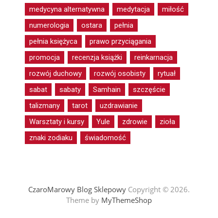
medycyna alternatywna
medytacja
miłość
numerologia
ostara
pełnia
pełnia księżyca
prawo przyciągania
promocja
recenzja książki
reinkarnacja
rozwój duchowy
rozwój osobisty
rytuał
sabat
sabaty
Samhain
szczęście
talizmany
tarot
uzdrawianie
Warsztaty i kursy
Yule
zdrowie
zioła
znaki zodiaku
świadomość
CzaroMarowy Blog Sklepowy
Copyright © 2026.
Theme by
MyThemeShop