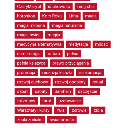
CzaryMary.pl
duchowość
feng shui
horoskop
Koło Roku
Litha
magia
magia miłosna
magia naturalna
magia świec
magija
medycyna alternatywna
medytacja
miłość
numerologia
ostara
pełnia
pełnia księżyca
prawo przyciągania
promocja
recenzja książki
reinkarnacja
rozwój duchowy
rozwój osobisty
rytuał
sabat
sabaty
Samhain
szczęście
talizmany
tarot
uzdrawianie
Warsztaty i kursy
Yule
zdrowie
zioła
znaki zodiaku
świadomość