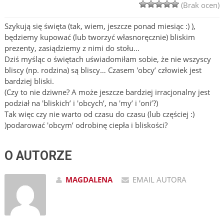
(Brak ocen)
Szykują się święta (tak, wiem, jeszcze ponad miesiąc :) ),
będziemy kupować (lub tworzyć własnoręcznie) bliskim
prezenty, zasiądziemy z nimi do stołu…
Dziś myśląc o świętach uświadomiłam sobie, że nie wszyscy
bliscy (np. rodzina) są bliscy… Czasem 'obcy’ człowiek jest
bardziej bliski.
(Czy to nie dziwne? A może jeszcze bardziej irracjonalny jest
podział na 'bliskich’ i 'obcych’, na 'my’ i 'oni’?)
Tak więc czy nie warto od czasu do czasu (lub częściej :)
)podarować 'obcym’ odrobinę ciepła i bliskości?
O AUTORZE
MAGDALENA
EMAIL AUTORA