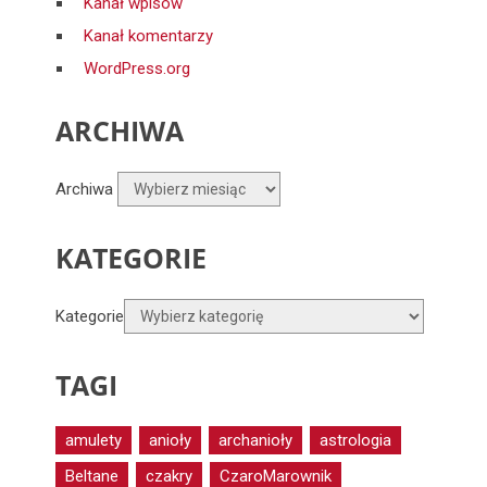
Kanał wpisów
Kanał komentarzy
WordPress.org
ARCHIWA
Archiwa
KATEGORIE
Kategorie
TAGI
amulety
anioły
archanioły
astrologia
Beltane
czakry
CzaroMarownik