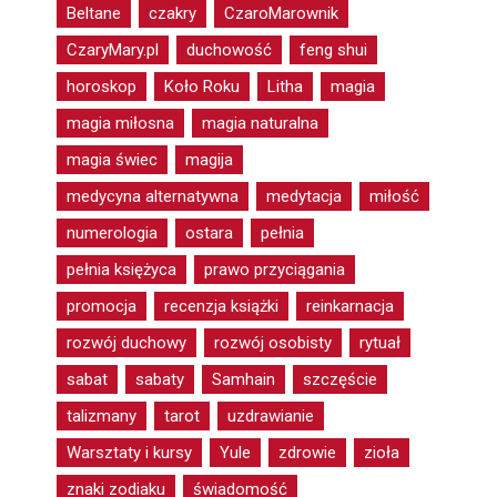
Beltane
czakry
CzaroMarownik
CzaryMary.pl
duchowość
feng shui
horoskop
Koło Roku
Litha
magia
magia miłosna
magia naturalna
magia świec
magija
medycyna alternatywna
medytacja
miłość
numerologia
ostara
pełnia
pełnia księżyca
prawo przyciągania
promocja
recenzja książki
reinkarnacja
rozwój duchowy
rozwój osobisty
rytuał
sabat
sabaty
Samhain
szczęście
talizmany
tarot
uzdrawianie
Warsztaty i kursy
Yule
zdrowie
zioła
znaki zodiaku
świadomość