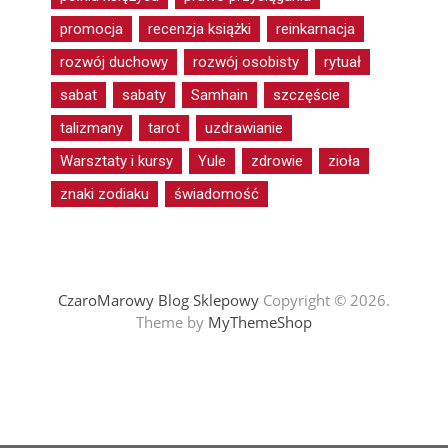
promocja
recenzja książki
reinkarnacja
rozwój duchowy
rozwój osobisty
rytuał
sabat
sabaty
Samhain
szczęście
talizmany
tarot
uzdrawianie
Warsztaty i kursy
Yule
zdrowie
zioła
znaki zodiaku
świadomość
CzaroMarowy Blog Sklepowy
Copyright © 2026.
Theme by
MyThemeShop