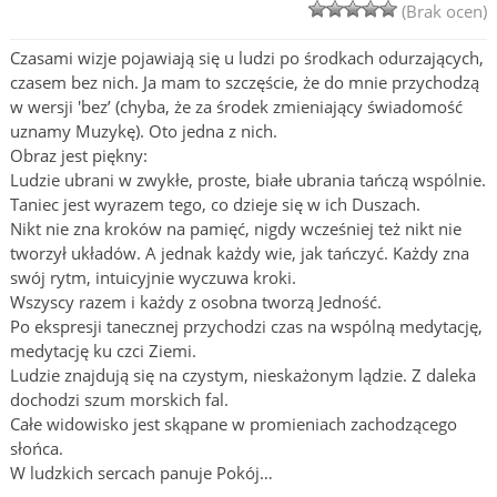
(Brak ocen)
Czasami wizje pojawiają się u ludzi po środkach odurzających,
czasem bez nich. Ja mam to szczęście, że do mnie przychodzą
w wersji 'bez’ (chyba, że za środek zmieniający świadomość
uznamy Muzykę). Oto jedna z nich.
Obraz jest piękny:
Ludzie ubrani w zwykłe, proste, białe ubrania tańczą wspólnie.
Taniec jest wyrazem tego, co dzieje się w ich Duszach.
Nikt nie zna kroków na pamięć, nigdy wcześniej też nikt nie
tworzył układów. A jednak każdy wie, jak tańczyć. Każdy zna
swój rytm, intuicyjnie wyczuwa kroki.
Wszyscy razem i każdy z osobna tworzą Jedność.
Po ekspresji tanecznej przychodzi czas na wspólną medytację,
medytację ku czci Ziemi.
Ludzie znajdują się na czystym, nieskażonym lądzie. Z daleka
dochodzi szum morskich fal.
Całe widowisko jest skąpane w promieniach zachodzącego
słońca.
W ludzkich sercach panuje Pokój…