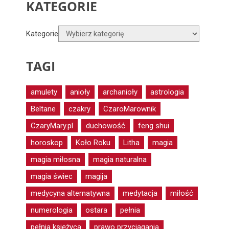
KATEGORIE
Kategorie
TAGI
amulety
anioły
archanioły
astrologia
Beltane
czakry
CzaroMarownik
CzaryMary.pl
duchowość
feng shui
horoskop
Koło Roku
Litha
magia
magia miłosna
magia naturalna
magia świec
magija
medycyna alternatywna
medytacja
miłość
numerologia
ostara
pełnia
pełnia księżyca
prawo przyciągania