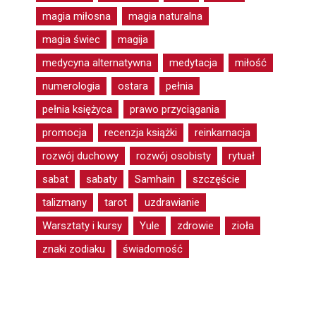
magia miłosna
magia naturalna
magia świec
magija
medycyna alternatywna
medytacja
miłość
numerologia
ostara
pełnia
pełnia księżyca
prawo przyciągania
promocja
recenzja książki
reinkarnacja
rozwój duchowy
rozwój osobisty
rytuał
sabat
sabaty
Samhain
szczęście
talizmany
tarot
uzdrawianie
Warsztaty i kursy
Yule
zdrowie
zioła
znaki zodiaku
świadomość