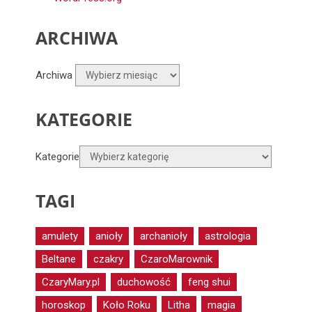
ARCHIWA
Archiwa
KATEGORIE
Kategorie
TAGI
amulety
anioły
archanioły
astrologia
Beltane
czakry
CzaroMarownik
CzaryMary.pl
duchowość
feng shui
horoskop
Koło Roku
Litha
magia