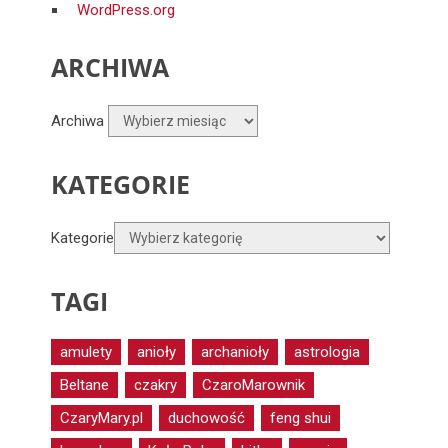
WordPress.org
ARCHIWA
Archiwa
KATEGORIE
Kategorie
TAGI
amulety
anioły
archanioły
astrologia
Beltane
czakry
CzaroMarownik
CzaryMary.pl
duchowość
feng shui