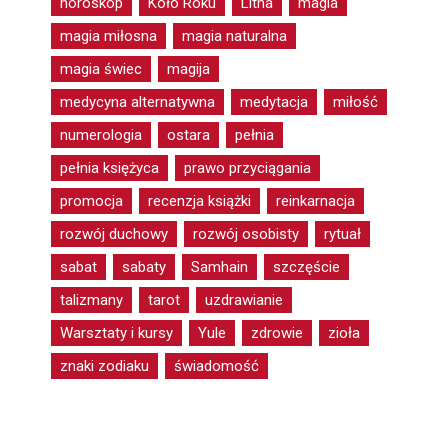
horoskop
Koło Roku
Litha
magia
magia miłosna
magia naturalna
magia świec
magija
medycyna alternatywna
medytacja
miłość
numerologia
ostara
pełnia
pełnia księżyca
prawo przyciągania
promocja
recenzja książki
reinkarnacja
rozwój duchowy
rozwój osobisty
rytuał
sabat
sabaty
Samhain
szczęście
talizmany
tarot
uzdrawianie
Warsztaty i kursy
Yule
zdrowie
zioła
znaki zodiaku
świadomość