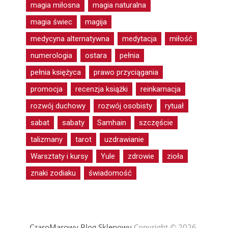
magia miłosna
magia naturalna
magia świec
magija
medycyna alternatywna
medytacja
miłość
numerologia
ostara
pełnia
pełnia księżyca
prawo przyciągania
promocja
recenzja książki
reinkarnacja
rozwój duchowy
rozwój osobisty
rytuał
sabat
sabaty
Samhain
szczęście
talizmany
tarot
uzdrawianie
Warsztaty i kursy
Yule
zdrowie
zioła
znaki zodiaku
świadomość
CzaroMarowy Blog Sklepowy
Copyright © 2026.