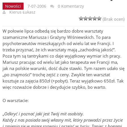
Nowości
7-07-2006
0 Komentarzy
Kierus Łukasz
(Brak ocen)
W połowie lipca odbedą się bardzo dobre warsztaty
szamaniczne Mariusza i Grażyny Wiśniewskich. To para
psychoteraeutów mieszkających od wielu lat we Francji. I
trzeba przyznać, że ich warsztaty mają „zachodnią jakość”.
Poza tym są tantrykami co daje wyjątkowy wymiar ich pracy.
Mariusz pracując od wielu lat jako terapeuta we Francji ma,
jak na polskie warunki, dość duże stawki. Tym razem udało się
„po znajmości” trochę zejść z ceny. Zwykle ten warsztat
kosztuje za zajęcia 850zł (+pobyt). Teraz wyjątkowo 650zł. Tak
więc rozważcie dobrze i decydujcie szybko, bo warto.
O warsztacie:
„
Odkryć i poznać jaki jest Twój mit osobisty.
Każdy z nas posiada swój własny mit, który prowadzi przez życie
i zmienia się w miarę rozwoju i przejsć w życiu. Taniec z bogami