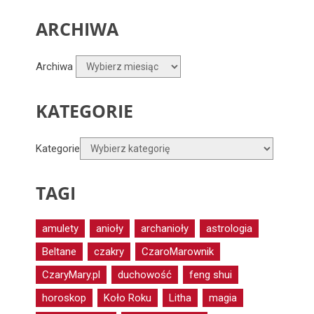
ARCHIWA
Archiwa
KATEGORIE
Kategorie
TAGI
amulety
anioły
archanioły
astrologia
Beltane
czakry
CzaroMarownik
CzaryMary.pl
duchowość
feng shui
horoskop
Koło Roku
Litha
magia