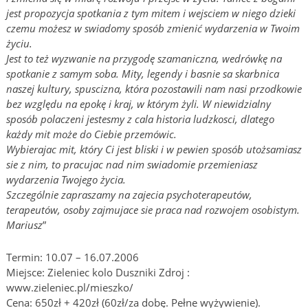
jest propozycja spotkania z tym mitem i wejsciem w niego dzieki
czemu możesz w swiadomy sposób zmienić wydarzenia w Twoim
życiu.
Jest to też wyzwanie na przygodę szamaniczna, wedrówkę na
spotkanie z samym soba. Mity, legendy i basnie sa skarbnica
naszej kultury, spuscizna, która pozostawili nam nasi przodkowie
bez względu na epokę i kraj, w którym żyli. W niewidzialny
sposób polaczeni jestesmy z cala historia ludzkosci, dlatego
każdy mit może do Ciebie przemówic.
Wybierajac mit, który Ci jest bliski i w pewien sposób utożsamiasz
sie z nim, to pracujac nad nim swiadomie przemieniasz
wydarzenia Twojego życia.
Szczególnie zapraszamy na zajecia psychoterapeutów,
terapeutów, osoby zajmujace sie praca nad rozwojem osobistym.
Mariusz
”
Termin: 10.07 – 16.07.2006
Miejsce: Zieleniec kolo Duszniki Zdroj :
www.zieleniec.pl/mieszko/
Cena: 650zł + 420zł (60zł/za dobę. Pełne wyżywienie).