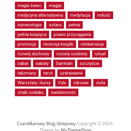
magia świec
magija
medycyna alternatywna
medytacja
miłość
numerologia
ostara
pełnia
pełnia księżyca
prawo przyciągania
promocja
recenzja książki
reinkarnacja
rozwój duchowy
rozwój osobisty
rytuał
sabat
sabaty
Samhain
szczęście
talizmany
tarot
uzdrawianie
Warsztaty i kursy
Yule
zdrowie
zioła
znaki zodiaku
świadomość
CzaroMarowy Blog Sklepowy
Copyright © 2026.
Theme by
MyThemeShop