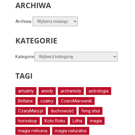
ARCHIWA
Archiwa
KATEGORIE
Kategorie
TAGI
amulety
anioły
archanioły
astrologia
Beltane
czakry
CzaroMarownik
CzaryMary.pl
duchowość
feng shui
horoskop
Koło Roku
Litha
magia
magia miłosna
magia naturalna