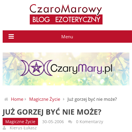
Menu
Home
Magiczne Życie
Już gorzej być nie może?
JUŻ GORZEJ BYĆ NIE MOŻE?
Magiczne Życie
30-05-2006
0 Komentarzy
Kierus Łukasz