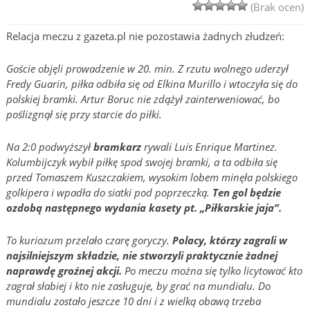
(Brak ocen)
Relacja meczu z gazeta.pl nie pozostawia żadnych złudzeń:
Goście objęli prowadzenie w 20. min. Z rzutu wolnego uderzył
Fredy Guarin, piłka odbiła się od Elkina Murillo i wtoczyła się do
polskiej bramki. Artur Boruc nie zdążył zainterweniować, bo
poślizgnął się przy starcie do piłki.
Na 2:0 podwyższył
bramkarz
rywali Luis Enrique Martinez.
Kolumbijczyk wybił piłkę spod swojej bramki, a ta odbiła się
przed Tomaszem Kuszczakiem, wysokim lobem minęła polskiego
golkipera i wpadła do siatki pod poprzeczką.
Ten gol będzie
ozdobą następnego wydania kasety pt. „Piłkarskie jaja”.
To kuriozum przelało czarę goryczy.
Polacy, którzy zagrali w
najsilniejszym składzie, nie stworzyli praktycznie żadnej
naprawdę groźnej akcji.
Po meczu można się tylko licytować kto
zagrał słabiej i kto nie zasługuje, by grać na mundialu. Do
mundialu zostało jeszcze 10 dni i z wielką obawą trzeba