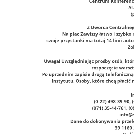
Centrum Konferency
Al
(
Z Dworca Centralneg
Na plac Zawiszy łatwo i szybko
swoje przystanki ma tutaj 14 linii au
Zo
Uwaga! Uwzględniając prośby osób, któ
rozpoczęcie warszt
Po uprzednim zapisie drogą telefoniczn
Instytutu. Osoby, które chcą płacić 
I
(0-22) 498-39-90, 
(071) 35-44-761, (
info@
Dane do dokonywania przele
39 1160