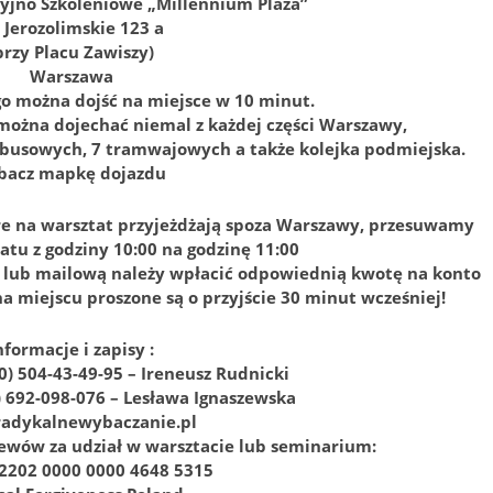
jno Szkoleniowe „Millennium Plaza”
. Jerozolimskie 123 a
przy Placu Zawiszy)
Warszawa
o można dojść na miejsce w 10 minut.
 można dojechać niemal z każdej części Warszawy,
tobusowych, 7 tramwajowych a także kolejka podmiejska.
bacz mapkę dojazdu
re na warsztat przyjeżdżają spoza Warszawy, przesuwamy
atu z godziny 10:00 na godzinę 11:00
ą lub mailową należy wpłacić odpowiednią kwotę na konto
na miejscu proszone są o przyjście 30 minut wcześniej!
nformacje i zapisy :
(0) 504-43-49-95 – Ireneusz Rudnicki
0) 692-098-076 – Lesława Ignaszewska
radykalnewybaczanie.pl
wów za udział w warsztacie lub seminarium:
 2202 0000 0000 4648 5315