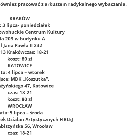
y równiez pracować z arkuszem radykalnego wybaczania.
KRAKÓW
: 3 lipca- poniedziałek
Nowohuckie Centrum Kultury
la 203 w budynku A
l Jana Pawła II 232
913 Krakówczas: 18-21
koszt: 80 zł
KATOWICE
ta: 4 lipca – wtorek
jsce: MDK „Koszutka”,
ażyńskiego 47, Katowice
czas: 18-21
koszt: 80 zł
WROCŁAW
ata: 5 lipca – środa
ek Działań Artystycznych FIRLEJ
abiszyńska 56, Wrocław
czas: 18-21