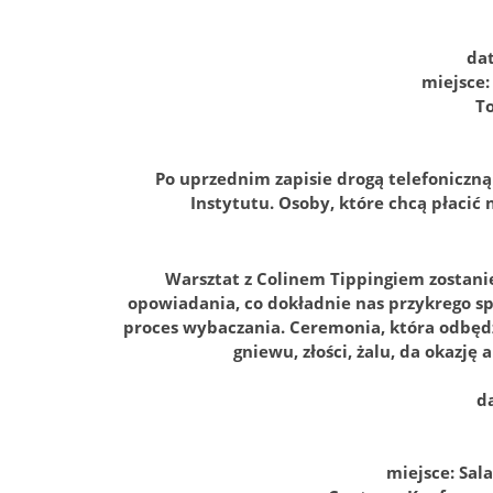
dat
miejsce
T
Po uprzednim zapisie drogą telefoniczn
Instytutu. Osoby, które chcą płacić 
Warsztat z Colinem Tippingiem zostani
opowiadania, co dokładnie nas przykrego sp
proces wybaczania. Ceremonia, która odbędz
gniewu, złości, żalu, da okazję
da
miejsce: Sal