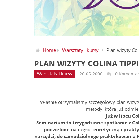
Home
Warsztaty i kursy
Plan wizyty Col
PLAN WIZYTY COLINA TIPP
Warsztaty i kursy
26-05-2006
0 Komentar
Właśnie otrzymaliśmy szczegółowy plan wizyty
metody, która już odmien
Już w lipcu C
Seminarium to trzygodzinne spotkanie z C
podzielone na część teoretyczną i prakt
narzędzi, do samodzielnego praktykowania 