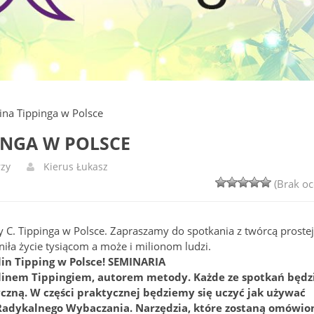
ina Tippinga w Polsce
INGA W POLSCE
zy
Kierus Łukasz
(Brak oc
 C. Tippinga w Polsce. Zapraszamy do spotkania z twórcą proste
iła życie tysiącom a może i milionom ludzi.
olin Tipping w Polsce! SEMINARIA
olinem Tippingiem, autorem metody. Każde ze spotkań będz
yczną. W części praktycznej będziemy się uczyć jak używać
Radykalnego Wybaczania. Narzędzia, które zostaną omówio