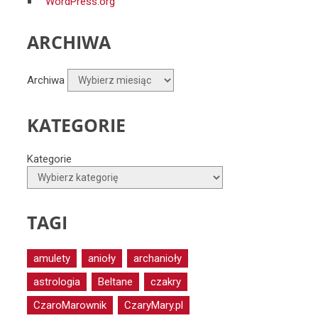
WordPress.org
ARCHIWA
Archiwa
KATEGORIE
Kategorie
TAGI
amulety
anioły
archanioły
astrologia
Beltane
czakry
CzaroMarownik
CzaryMary.pl