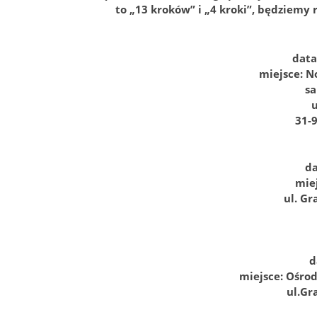
to „13 kroków” i „4 kroki”, będziem
data
miejsce: 
sa
u
31-
da
mie
ul. Gr
d
miejsce: Ośrod
ul.Gr