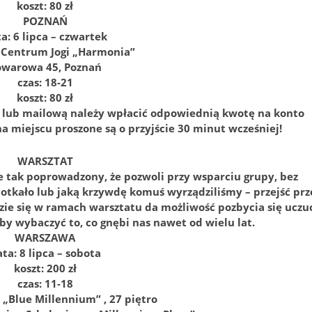
koszt: 80 zł
POZNAŃ
a: 6 lipca – czwartek
: Centrum Jogi „Harmonia”
owarowa 45, Poznań
czas: 18-21
koszt: 80 zł
ą lub mailową należy wpłacić odpowiednią kwotę na konto
na miejscu proszone są o przyjście 30 minut wcześniej!
WARSZTAT
e tak poprowadzony, że pozwoli przy wsparciu grupy, bez
otkało lub jaką krzywdę komuś wyrządziliśmy – przejść prz
ie się w ramach warsztatu da możliwość pozbycia się uczu
 aby wybaczyć to, co gnębi nas nawet od wielu lat.
WARSZAWA
ta: 8 lipca – sobota
koszt: 200 zł
czas: 11-18
a „Blue Millennium” , 27 piętro