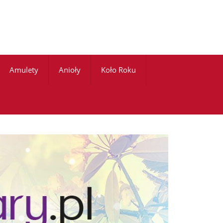
Amulety
Anioły
Koło Roku