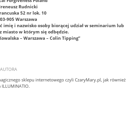
cal Forgiveness Poland
Ireneusz Rudnicki
Francuska 52 nr lok. 10
03-905 Warszawa
 imię i nazwisko osoby biorącej udział w seminarium lub
z miasto w którym się odbędzie.
Kowalska – Warszawa – Colin Tipping”
 AUTORA
magicznego sklepu internetowego czyli CzaryMary.pl, jak również
a ILLUMINATIO.