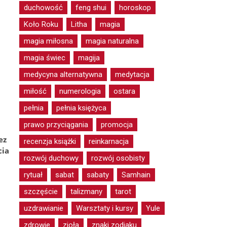
duchowość
feng shui
horoskop
Koło Roku
Litha
magia
magia miłosna
magia naturalna
magia świec
magija
medycyna alternatywna
medytacja
miłość
numerologia
ostara
pełnia
pełnia księżyca
prawo przyciągania
promocja
ez
recenzja książki
reinkarnacja
cia
rozwój duchowy
rozwój osobisty
rytuał
sabat
sabaty
Samhain
szczęście
talizmany
tarot
uzdrawianie
Warsztaty i kursy
Yule
zdrowie
zioła
znaki zodiaku