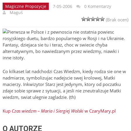
Magiczne Propozycje
7-05-2006
0 Komentarzy
Maguś
(Brak ocen)
Pierwsza w Polsce i z pewnoscia nie ostatnia powiesc
rosyjskiego duetu, bardzo popularnego w Rosji i na Ukrainie.
Fantasy, dziejaca sie tu i teraz, choc w swiecie chyba
alternatywnym, bo nawiedzanym przez wiedzmy, niawki i
inne istoty.
Co kilkaset lat nadchodzi Czas Wiedzm, kiedy rodza sie one w
nadmiarze, symbolizujac nadejscie swej krolowej, Matki
macierzy. Inkwizytor Starz jest jedynym, ktory od poczatku
zdaje sobie sprawe z sytuacji, a jesli nie zneutralizuje Matki
wiedzm, swiat ulegnie zagladzie. (th)
Kup
Czas wiedzm – Maria i Siergiej Wolski
w CzaryMary.pl
O AUTORZE