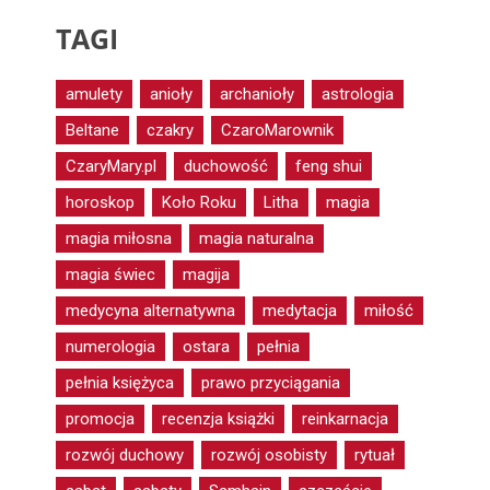
TAGI
amulety
anioły
archanioły
astrologia
Beltane
czakry
CzaroMarownik
CzaryMary.pl
duchowość
feng shui
horoskop
Koło Roku
Litha
magia
magia miłosna
magia naturalna
magia świec
magija
medycyna alternatywna
medytacja
miłość
numerologia
ostara
pełnia
pełnia księżyca
prawo przyciągania
promocja
recenzja książki
reinkarnacja
rozwój duchowy
rozwój osobisty
rytuał